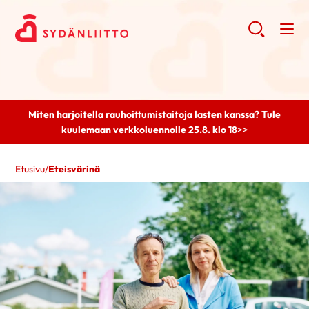
Miten harjoitella rauhoittumistaitoja lasten kanssa? Tule
kuulemaan
verkkoluennolle 25.8. klo 18
>>
Etusivu
/
Eteisvärinä