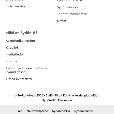
sydänsairauksiin
Muistokeräys
Sydänkauppa
Tapahtumakalenteri
Defi.fi
Mikä on Sydän.fi?
Asiantuntija vastaa
Kilpailut
Mediatiedot
Palaute
Tietosuoja ja saavutettavuus
Sydänliitossa
Tietoa evästeistä
© Tekijänoikeus 2026 • Sydänliitto • Kaikki oikeudet pidätetään.
Sydämellä,
Evermade
Defi
Neuvokasperhe
Sydänmerkki
Sydänkauppa