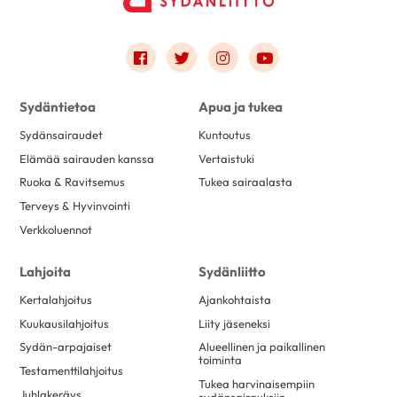
Link to facebook
Link to twitter
Link to instagram
Link to youtube
Sydäntietoa
Apua ja tukea
Sydänsairaudet
Kuntoutus
Elämää sairauden kanssa
Vertaistuki
Ruoka & Ravitsemus
Tukea sairaalasta
Terveys & Hyvinvointi
Verkkoluennot
Lahjoita
Sydänliitto
Kertalahjoitus
Ajankohtaista
Kuukausilahjoitus
Liity jäseneksi
Sydän-arpajaiset
Alueellinen ja paikallinen
toiminta
Testamenttilahjoitus
Tukea harvinaisempiin
Juhlakeräys