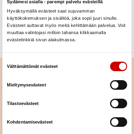
Sydämesi asialla - parempi palvelu evästeillä
ETEISVÄRINÄ JA RUOKA
Hyväksymällä evästeet saat sujuvamman
käyttökokemuksen ja sisältöä, joka sopii juuri sinulle.
Evästeet auttavat myös meitä kehittämään palvelua. Voit
VERENPAINE KURIIN
muuttaa valintojasi milloin tahansa klikkaamalla
evästelinkkiä sivun alakulmassa.
PAINONHALLINTA
Suostumuksen valinta
Välttämättömät evästeet
Uskalla elää normaalia elämää
Eteisvärinä todetaan usein aika yllättäen. Alku sydänsairauden
Mieltymysevästeet
kanssa saattaa pelästyttää, mutta
hoitoa ja tukea on saatavilla.
Jos sinulla on pelkoa tai ahdistusta, voi tieto sairaudesta ja
muiden saman kokeneiden tarinoiden kuuleminen auttaa.
Tilastoevästeet
Timo
ja
Eero
kertoivat meille tarinansa eteisvärinän kanssa.
Kohdentamisevästeet
TIMON TARINA