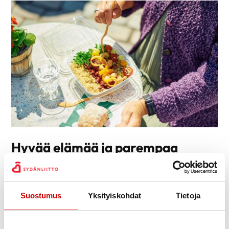
Hyvää elämää ja parempaa
vointia pienillä valinnoilla
Terveellisillä elintavoilla voit vaikuttaa eteisvärinälle altistaviin
tekijöihin ja siten jopa vähentää eteisvärinäkohtauksia.
Suostumus
Yksityiskohdat
Tietoja
ETEISVÄRINÄ JA LIIKUNTA