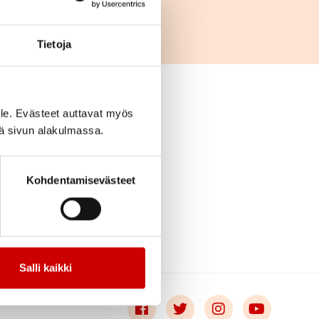
Tietoja
le. Evästeet auttavat myös
iä sivun alakulmassa.
Kohdentamisevästeet
Salli kaikki
Link to facebook
Link to twitter
Link to instagr
Link to 