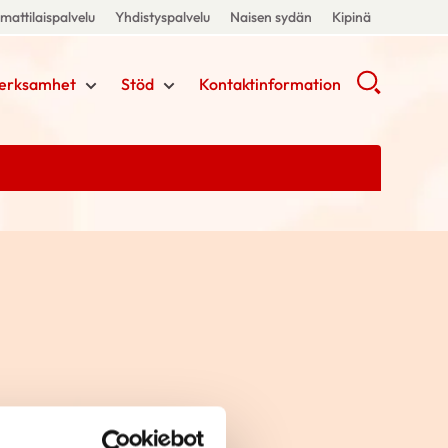
attilaispalvelu
Yhdistyspalvelu
Naisen sydän
Kipinä
erksamhet
Stöd
Kontaktinformation