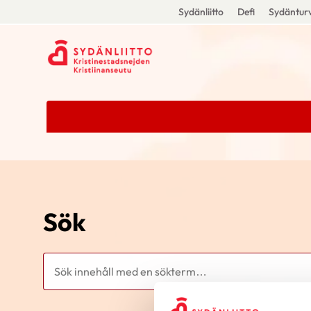
Sydänliitto
Defi
Sydänturv
Sök
Sök