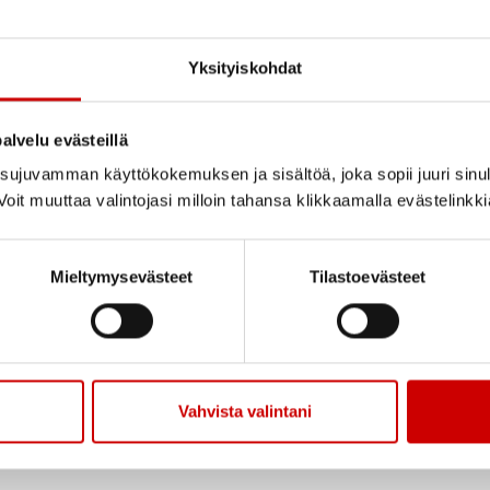
Yksityiskohdat
alvelu evästeillä
ujuvamman käyttökokemuksen ja sisältöä, joka sopii juuri sinul
oit muuttaa valintojasi milloin tahansa klikkaamalla evästelinkk
Mieltymysevästeet
Tilastoevästeet
Vahvista valintani