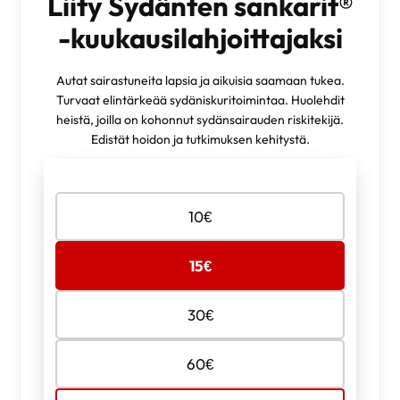
Liity Sydänten sankarit®
-kuukausilahjoittajaksi
Autat sairastuneita lapsia ja aikuisia saamaan tukea.
Turvaat elintärkeää sydäniskuritoimintaa. Huolehdit
heistä, joilla on kohonnut sydänsairauden riskitekijä.
Edistät hoidon ja tutkimuksen kehitystä.
Valitse
10
€
lahjoituksen
määrä
15
€
30
€
60
€