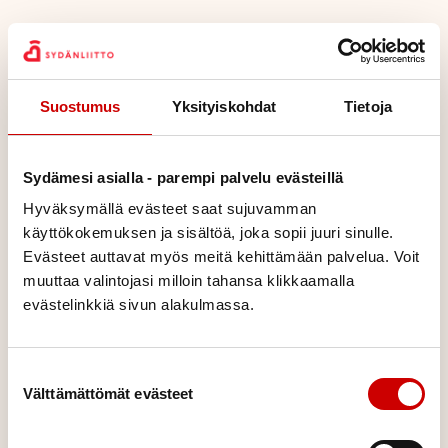
Suostumus
Yksityiskohdat
Tietoja
Sydämesi asialla - parempi palvelu evästeillä
Tarjoat tietoa ja tukea
Hyväksymällä evästeet saat sujuvamman
Tieto auttaa pitämään hengissä. Sydänliiton rahoittama
käyttökokemuksen ja sisältöä, joka sopii juuri sinulle.
tutkimus, tiedonvälitys ja tukitoiminta tarjoaa luotettavaa ja
Evästeet auttavat myös meitä kehittämään palvelua. Voit
ajantasaista tietoa läpi maan.
muuttaa valintojasi milloin tahansa klikkaamalla
evästelinkkiä sivun alakulmassa.
Suostumuksen valinta
Välttämättömät evästeet