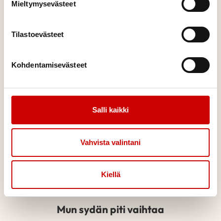
Mieltymysevästeet
Pidät sydämet sykkimässä
Joskus elämän jatkuminen on minuuteista kiinni. Valtakunnallinen
Tilastoevästeet
sydäniskuritoimintamme varmistaa, että apu on lähellä silloin,
kun sitä todella tarvitaan.
Kohdentamisevästeet
Salli kaikki
Vahvista valintani
Kiellä
Mun sydän piti vaihtaa