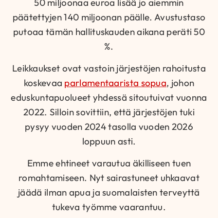
50 miljoonaa euroa lisää jo aiemmin
päätettyjen 140 miljoonan päälle. Avustustaso
putoaa tämän hallituskauden aikana peräti 50
%.
Leikkaukset ovat vastoin järjestöjen rahoitusta
koskevaa
parlamentaarista sopua
, johon
eduskuntapuolueet yhdessä sitoutuivat vuonna
2022. Silloin sovittiin, että järjestöjen tuki
pysyy vuoden 2024 tasolla vuoden 2026
loppuun asti.
Emme ehtineet varautua äkilliseen tuen
romahtamiseen. Nyt sairastuneet uhkaavat
jäädä ilman apua ja suomalaisten terveyttä
tukeva työmme vaarantuu.