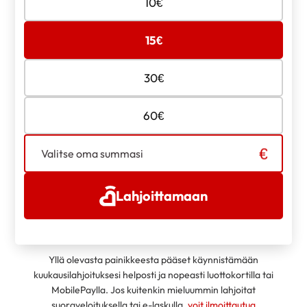
10
€
lahjoituksen
määrä
15
€
30
€
60
€
Valitse oma summasi
Lahjoittamaan
Yllä olevasta painikkeesta pääset käynnistämään
kuukausilahjoituksesi helposti ja nopeasti luottokortilla tai
MobilePaylla. Jos kuitenkin mieluummin lahjoitat
suoraveloituksella tai e-laskulla,
voit ilmoittautua