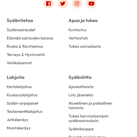
Link to facebook
Link to twitter
Link to instagram
Link to youtube
Sydäntietoa
Apua ja tukea
Sydänsairaudet
Kuntoutus
Elämää sairauden kanssa
Vertaistuki
Ruoka & Ravitsemus
Tukea sairaalasta
Terveys & Hyvinvointi
Verkkoluennot
Lahjoita
Sydänliitto
Kertalahjoitus
Ajankohtaista
Kuukausilahjoitus
Liity jäseneksi
Sydän-arpajaiset
Alueellinen ja paikallinen
toiminta
Testamenttilahjoitus
Tukea harvinaisempiin
Juhlakeräys
sydänsairauksiin
Muistokeräys
Sydänkauppa
Tapahtumakalenteri