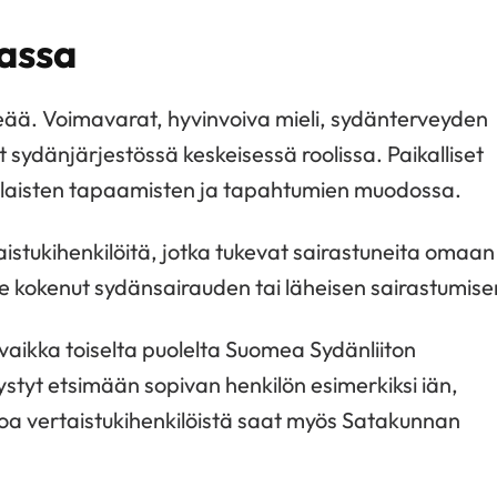
assa
keää. Voimavarat, hyvinvoiva mieli, sydänterveyden
sydänjärjestössä keskeisessä roolissa. Paikalliset
rilaisten tapaamisten ja tapahtumien muodossa.
aistukihenkilöitä, jotka tukevat sairastuneita omaan
e kokenut sydänsairauden tai läheisen sairastumise
ä vaikka toiselta puolelta Suomea Sydänliiton
ystyt etsimään sopivan henkilön esimerkiksi iän,
toa vertaistukihenkilöistä saat myös Satakunnan