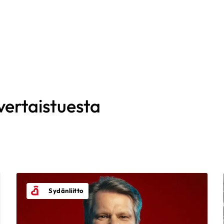
Raimo
75-vuotias
|
Mäntsälä
KESKUSTELEN AIHEISTA
Iskevä tahdistin
|
Ohitusleikkaus
Leila