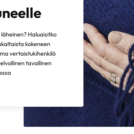
neelle
 läheinen? Haluaisitko
nkaltaista kokeneen
ma vertaistukihenkilö
elvollinen tavallinen
sessa