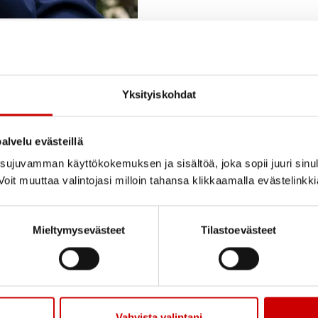
Yksityiskohdat
alvelu evästeillä
ujuvamman käyttökokemuksen ja sisältöä, joka sopii juuri sinul
oit muuttaa valintojasi milloin tahansa klikkaamalla evästelinkk
tai kaukaa. Hän on
a auttaa samankaltaisessa
Mieltymysevästeet
Tilastoevästeet
Hae
Vahvista valintani