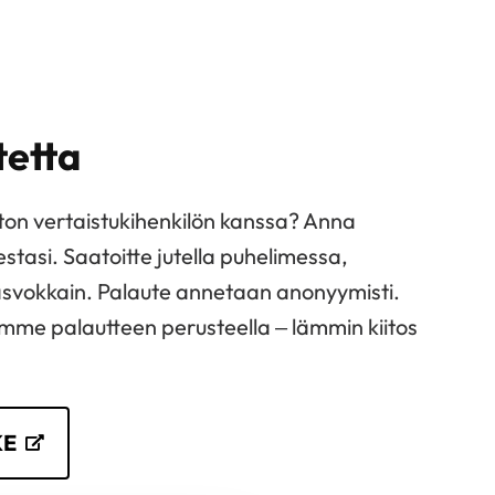
tetta
iiton vertaistukihenkilön kanssa? Anna
tasi. Saatoitte jutella puhelimessa,
 kasvokkain. Palaute annetaan anonyymisti.
me palautteen perusteella – lämmin kiitos
KE