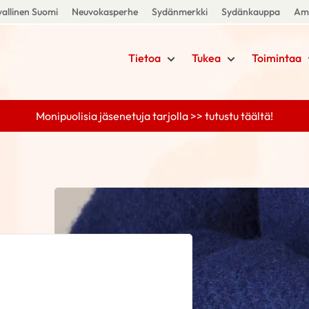
allinen Suomi
Neuvokasperhe
Sydänmerkki
Sydänkauppa
Amm
Tietoa
Tukea
Toimintaa
Monipuolisia jäsenetuja tarjolla >> tutustu täältä!