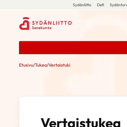
Sydänliitto
Defi
Sydänturv
Etusivu
/
Tukea
/
Vertaistuki
Vertaistukea