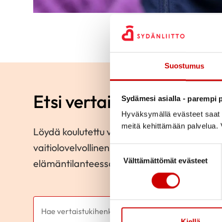
Suostumus
Etsi vertaistukihenkilö
Sydämesi asialla - parempi p
Hyväksymällä evästeet saat s
meitä kehittämään palvelua. V
Löydä koulutettu vertaistukihenkilö läheltä 
vaitiolovelvollinen tavallinen ihminen, jok
Suostumuksen valinta
Välttämättömät evästeet
elämäntilanteessa olevaa.
Kiellä