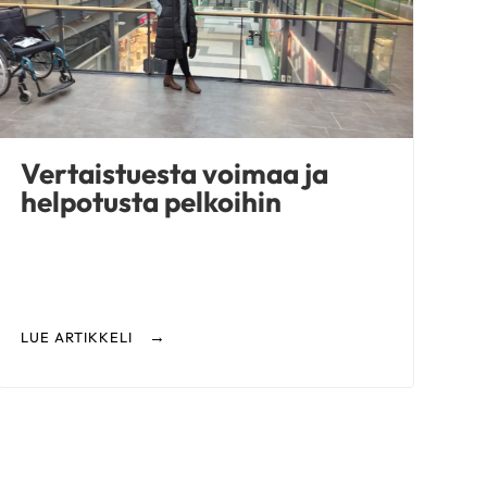
76-vuotias
|
Pori
KESKUSTELEN AIHEISTA
Eteisvärinä
|
Sepelvaltimotauti
|
Tahdistin
Risto
71-vuotias
|
Lappeenranta