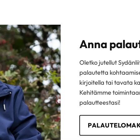
Anna palau
Oletko jutellut Sydänl
palautetta kohtaamises
kirjoitella tai tavata
Kehitämme toimintaam
palautteestasi!
PALAUTELOMA