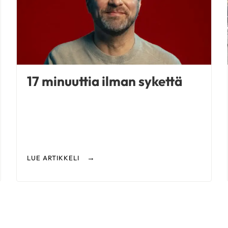
63-vuotias
|
Ulvila
KESKUSTELEN AIHEISTA
Sydänsiirto
|
Synnynnäinen sydänvika
Anni
90-vuotias
|
Siilinjärvi