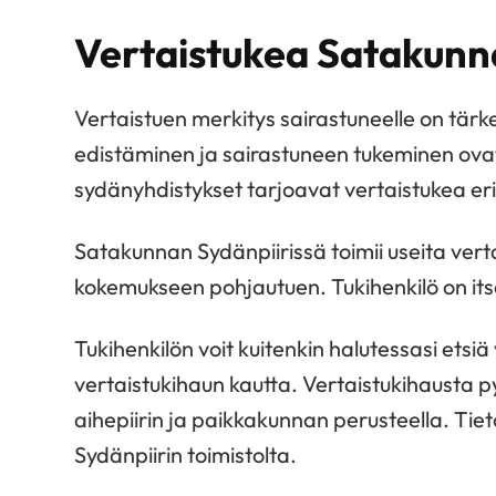
Vertaistukea Satakunn
Vertaistuen merkitys sairastuneelle on tär
edistäminen ja sairastuneen tukeminen ovat 
sydänyhdistykset tarjoavat vertaistukea e
Satakunnan Sydänpiirissä toimii useita vert
kokemukseen pohjautuen. Tukihenkilö on its
Tukihenkilön voit kuitenkin halutessasi etsi
vertaistukihaun kautta. Vertaistukihausta p
aihepiirin ja paikkakunnan perusteella. Tie
Sydänpiirin toimistolta.