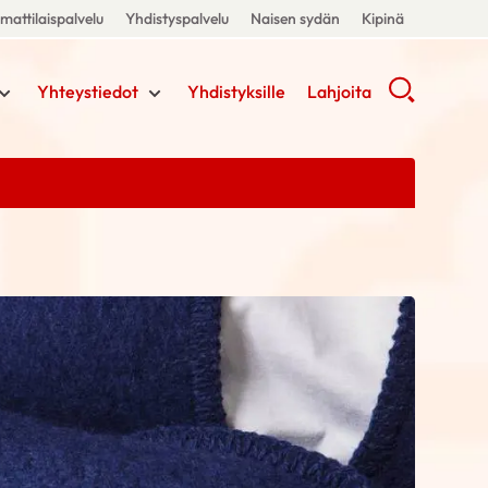
attilaispalvelu
Yhdistyspalvelu
Naisen sydän
Kipinä
Yhteystiedot
Yhdistyksille
Lahjoita