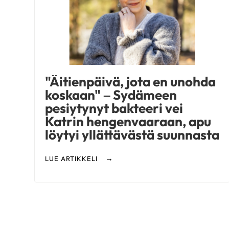
77-vuotias
|
Helsinki
KESKUSTELEN AIHEISTA
Pallolaajennus
|
Sepelvaltimotauti
Ulla
70-vuotias
|
Mikkeli