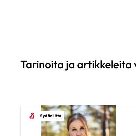
Mikko
70-vuotias
|
Kotka
KESKUSTELEN AIHEISTA
Ohitusleikkaus
|
Sepelvaltimotauti
Eero