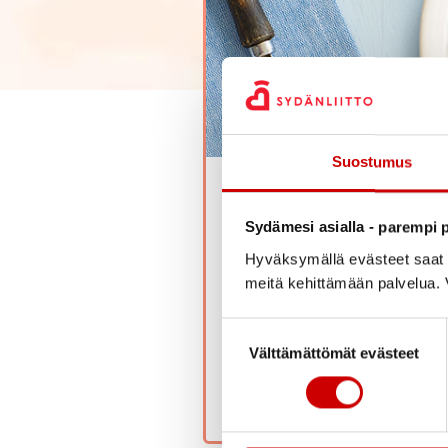
Suostumus
Testaa ruokavalio
Sydämesi asialla - parempi p
Terveellinen ja monipuolinen
Hyväksymällä evästeet saat s
toistuvat ruokavalinnat ratkai
meitä kehittämään palvelua. V
Tämän testin avulla saat 
Suostumuksen valinta
Välttämättömät evästeet