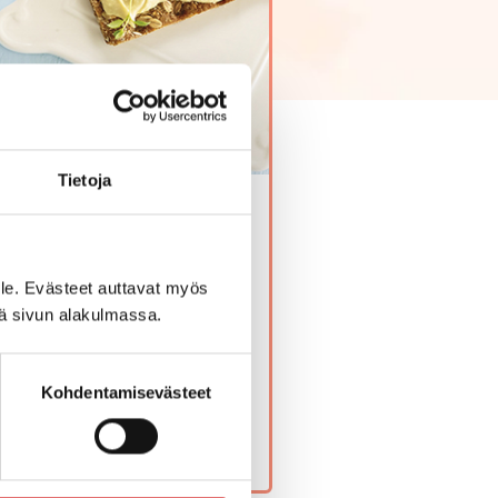
Tietoja
kokonaisuus. Arjessa usein
le. Evästeet auttavat myös
iä sivun alakulmassa.
.
Kohdentamisevästeet
TESTI / STARTA TESTET