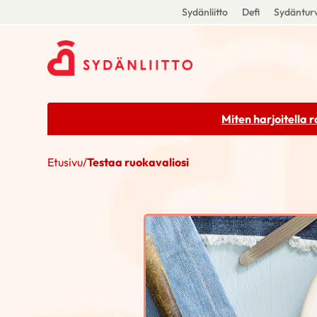
Sydänliitto
Defi
Sydänturv
Miten harjoitella 
Etusivu
/
Testaa ruokavaliosi