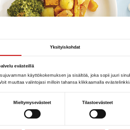
Yksityiskohdat
si
alvelu evästeillä
 ruokavalio on osiensa summa. On monia keinoja rakentaa hyvä 
ujuvamman käyttökokemuksen ja sisältöä, joka sopii juuri sinul
sevat.
oit muuttaa valintojasi milloin tahansa klikkaamalla evästelinkk
suuntaa antavan arvion ruokavaliosi terveellisyydestä
Mieltymysevästeet
Tilastoevästeet
ALOITA 