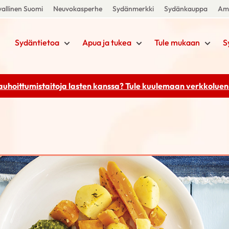
allinen Suomi
Neuvokasperhe
Sydänmerkki
Sydänkauppa
Amm
Sydäntietoa
Apua ja tukea
Tule mukaan
S
rauhoittumistaitoja lasten kanssa? Tule kuulemaan
verkkoluenn