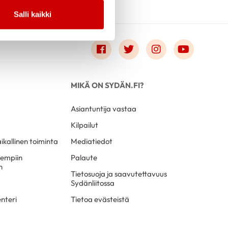
Salli kaikki
Link to facebook
Link to twitter
Link to instagr
Link to 
MIKÄ ON SYDÄN.FI?
Asiantuntija vastaa
Kilpailut
aikallinen toiminta
Mediatiedot
sempiin
Palaute
n
Tietosuoja ja saavutettavuus
Sydänliitossa
nteri
Tietoa evästeistä