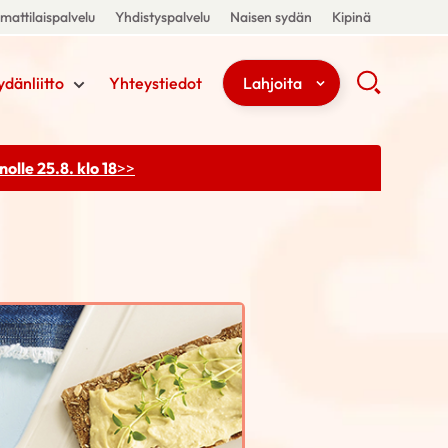
attilaispalvelu
Yhdistyspalvelu
Naisen sydän
Kipinä
ydänliitto
Yhteystiedot
Lahjoita
olle 25.8. klo 18
>>