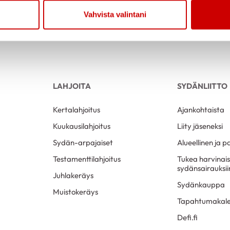
Vahvista valintani
LAHJOITA
SYDÄNLIITTO
Kertalahjoitus
Ajankohtaista
Kuukausilahjoitus
Liity jäseneksi
Sydän-arpajaiset
Alueellinen ja p
Testamenttilahjoitus
Tukea harvinai
sydänsairauksii
Juhlakeräys
Sydänkauppa
Muistokeräys
Tapahtumakale
Defi.fi