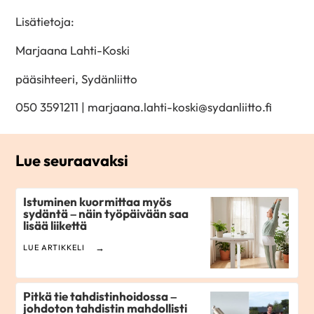
Lisätietoja:
Marjaana Lahti-Koski
pääsihteeri, Sydänliitto
050 3591211 | marjaana.lahti-koski@sydanliitto.fi
Lue seuraavaksi
Istuminen kuormittaa myös
sydäntä – näin työpäivään saa
lisää liikettä
LUE ARTIKKELI
Pitkä tie tahdistinhoidossa –
johdoton tahdistin mahdollisti