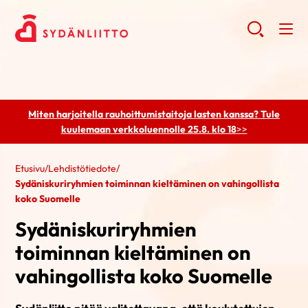
Miten harjoitella rauhoittumistaitoja lasten kanssa? Tule
kuulemaan
verkkoluennolle 25.8. klo 18
>>
Etusivu
/
Lehdistötiedote
/
Sydäniskuriryhmien toiminnan kieltäminen on vahingollista
koko Suomelle
Sydäniskuriryhmien
toiminnan kieltäminen on
vahingollista koko Suomelle