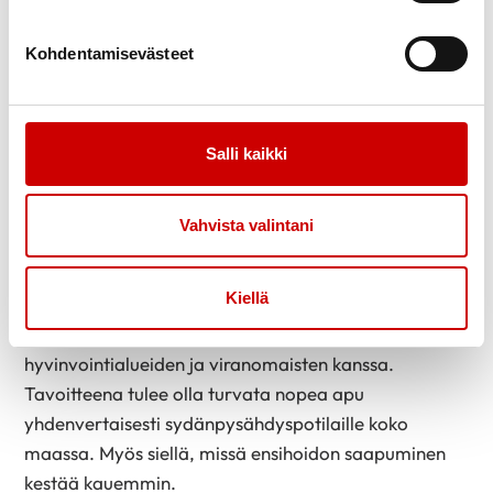
epäjohdonmukainen ja vaatii korjausta.
– Koulutettuja vapaaehtoisia hyödynnetään
Kohdentamisevästeet
sydänpysähdyksissä esimerkiksi Ruotsissa. Siellä
maallikkoelvyttäjäverkostoon kuuluu noin 250 000
ihmistä ja se kattaa 80 prosenttia maasta. Tanskassa
Salli kaikki
hätäkeskus hälyttää maallikkoelvyttäjiä koko
maassa. Suomessa ei tule kulkea vastakkaiseen
Vahvista valintani
suuntaan, Sydänliiton sydänturvallisuuden
asiantuntija
Mari Blek-Vehkaluoto
sanoo.
Kiellä
Sydänliitto on valmis osallistumaan ratkaisujen
etsimiseen yhdessä sosiaali- ja terveysministeriön,
hyvinvointialueiden ja viranomaisten kanssa.
Tavoitteena tulee olla turvata nopea apu
yhdenvertaisesti sydänpysähdyspotilaille koko
maassa. Myös siellä, missä ensihoidon saapuminen
kestää kauemmin.