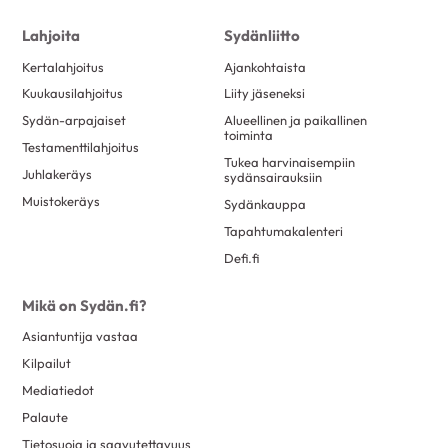
Lahjoita
Sydänliitto
Kertalahjoitus
Ajankohtaista
Kuukausilahjoitus
Liity jäseneksi
Sydän-arpajaiset
Alueellinen ja paikallinen
toiminta
Testamenttilahjoitus
Tukea harvinaisempiin
Juhlakeräys
sydänsairauksiin
Muistokeräys
Sydänkauppa
Tapahtumakalenteri
Defi.fi
Mikä on Sydän.fi?
Asiantuntija vastaa
Kilpailut
Mediatiedot
Palaute
Tietosuoja ja saavutettavuus