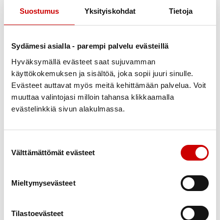
lainsäädännöllisten esteiden vuoksi. Linjaus estää
Suostumus
Yksityiskohdat
Tietoja
myös vastaavan toiminnan kehittämisen muualla
Suomessa. Sydänpysähdys ei odota, eikä potilaan
Sydämesi asialla - parempi palvelu evästeillä
ennuste parane sillä, että tieto avun tarpeesta ei
Hyväksymällä evästeet saat sujuvamman
saavuta auttajia, sanoo Sydänliiton pääsihteeri
käyttökokemuksen ja sisältöä, joka sopii juuri sinulle.
Marjaana Lahti-Koski
.
Evästeet auttavat myös meitä kehittämään palvelua. Voit
Keski-Suomessa toimineet sydäniskuriryhmät on
muuttaa valintojasi milloin tahansa klikkaamalla
evästelinkkiä sivun alakulmassa.
koulutettu elvytykseen ja sydäniskurin käyttöön, ja
toimintaa on kehitetty viranomaisten kanssa usean
vuoden ajan. Mallia on pidetty esimerkillisenä
Suostumuksen valinta
erityisesti pitkien etäisyyksien alueilla.
Välttämättömät evästeet
Sydänliitto pitää välttämättömänä, että
lainsäädäntöä ja viranomaislinjauksia tarkastellaan
Mieltymysevästeet
nopeasti uudelleen. Myös useat päättäjät ovat
todenneet, että nykyinen tilanne on
Tilastoevästeet