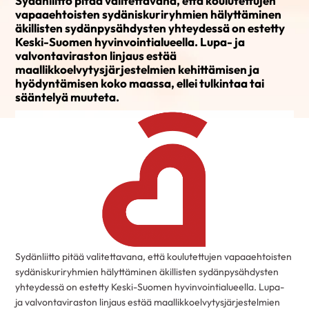
Sydänliitto pitää valitettavana, että koulutettujen
vapaaehtoisten sydäniskuriryhmien hälyttäminen
äkillisten sydänpysähdysten yhteydessä on estetty
Keski-Suomen hyvinvointialueella. Lupa- ja
valvontaviraston linjaus estää
maallikkoelvytysjärjestelmien kehittämisen ja
hyödyntämisen koko maassa, ellei tulkintaa tai
sääntelyä muuteta.
Sydänliitto pitää valitettavana, että koulutettujen vapaaehtoisten
sydäniskuriryhmien hälyttäminen äkillisten sydänpysähdysten
yhteydessä on estetty Keski-Suomen hyvinvointialueella. Lupa-
ja valvontaviraston linjaus estää maallikkoelvytysjärjestelmien