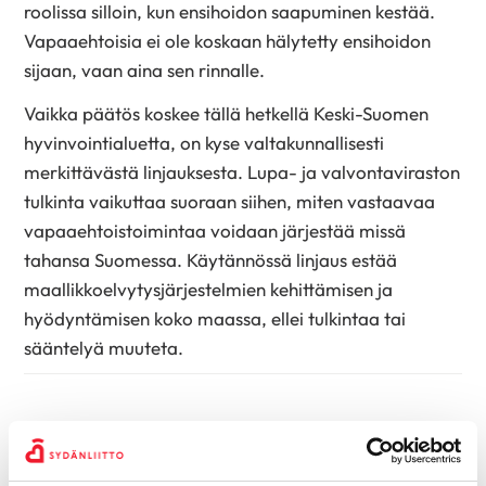
roolissa silloin, kun ensihoidon saapuminen kestää.
Vapaaehtoisia ei ole koskaan hälytetty ensihoidon
sijaan, vaan aina sen rinnalle.
Vaikka päätös koskee tällä hetkellä Keski-Suomen
hyvinvointialuetta, on kyse valtakunnallisesti
merkittävästä linjauksesta. Lupa- ja valvontaviraston
tulkinta vaikuttaa suoraan siihen, miten vastaavaa
vapaaehtoistoimintaa voidaan järjestää missä
tahansa Suomessa. Käytännössä linjaus estää
maallikkoelvytysjärjestelmien kehittämisen ja
hyödyntämisen koko maassa, ellei tulkintaa tai
sääntelyä muuteta.
– On valitettavaa, että toimiva ja ihmishenkiä
pelastanut malli joudutaan lopettamaan