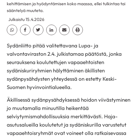
kehittämisen ja hyödyntämisen koko maassa, ellei tulkintaa tai
sääntelyä muuteta.
Julkaistu 15.4.2026
Jaa Whatsapp
Jaa Facebook
Jaa Twitter
Jaa Linkedin
Jaa Email
Jaa Print
Sydänliitto pitää valitettavana Lupa- ja
valvontaviraston 2.4. julkistamaa päätöstä, jonka
seurauksena koulutettujen vapaaehtoisten
sydäniskuriryhmien hälyttäminen äkillisten
sydänpysähdysten yhteydessä on estetty Keski-
Suomen hyvinvointialueella.
Äkillisessä sydänpysähdyksessä hoidon viivästyminen
jo muutamalla minuutilla heikentää
selviytymismahdollisuuksia merkittävästi. Haja-
asutusalueilla koulutetut ja sydäniskurilla varustetut
vapaaehtoisryhmät ovat voineet olla ratkaisevassa