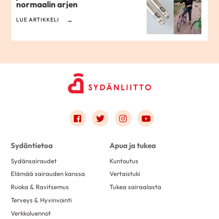
normaalin arjen
LUE ARTIKKELI
Link to facebook
Link to twitter
Link to instagram
Link to youtube
Sydäntietoa
Apua ja tukea
Sydänsairaudet
Kuntoutus
Elämää sairauden kanssa
Vertaistuki
Ruoka & Ravitsemus
Tukea sairaalasta
Terveys & Hyvinvointi
Verkkoluennot