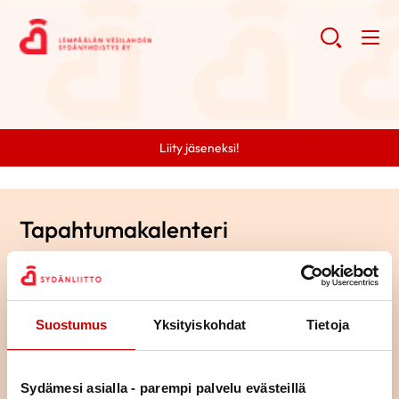
Liity jäseneksi!
Tapahtumakalenteri
Tapahtumakalenterista löydät yhdistyksemme sekä alueemme
sydänpiirin tulevat tapahtumat. Tapahtumakalenterin lopussa
olevasta linkistä pääset katsomaan myös kaikki sydänyhteisön
Suostumus
Yksityiskohdat
Tietoja
tapahtumat. Tutustu tapahtumiin ja lähde mukaan!
Sydämesi asialla - parempi palvelu evästeillä
Hae