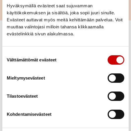
Hyväksymällä evästeet saat sujuvamman
käyttökokemuksen ja sisältöä, joka sopii juuri sinulle.
Evästeet auttavat myös meitä kehittämään palvelua. Voit
muuttaa valintojasi milloin tahansa klikkaamalla
Vaihda suodattimet
evästelinkkiä sivun alakulmassa.
Laji
Suostumuksen valinta
Välttämättömät evästeet
Ajankohta
Mieltymysevästeet
Paikkakunta
Tilastoevästeet
Alue
Katso kaikkia sydänyhteisön
Kohdentamisevästeet
Poista valinnat
tapahtumia