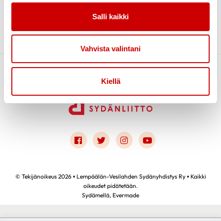
Salli kaikki
TAPAHTUMAT
Vahvista valintani
Kiellä
Link to facebook
Link to twitter
Link to instagram
Link to youtube
© Tekijänoikeus 2026 • Lempäälän-Vesilahden Sydänyhdistys Ry • Kaikki
oikeudet pidätetään.
Sydämellä,
Evermade