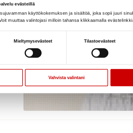
alvelu evästeillä
stukihenkilöt.
ujuvamman käyttökokemuksen ja sisältöä, joka sopii juuri sinul
oit muuttaa valintojasi milloin tahansa klikkaamalla evästelinkk
Mieltymysevästeet
Tilastoevästeet
Vahvista valintani