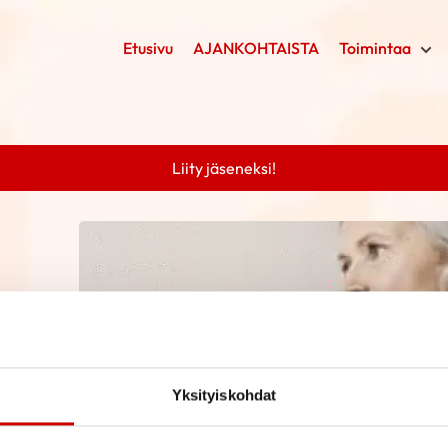
Etusivu
AJANKOHTAISTA
Toimintaa
Liity jäseneksi!
Yksityiskohdat
ihaku nappia voit etsiä