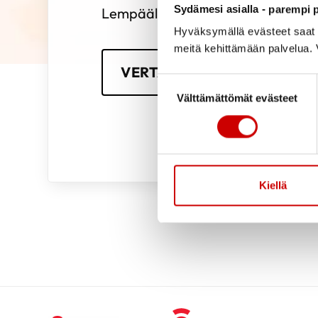
Sydämesi asialla - parempi p
Lempäälän seudulla toimivat vertai
Hyväksymällä evästeet saat s
meitä kehittämään palvelua. V
VERTAISTUKIHAKU
Suostumuksen valinta
Välttämättömät evästeet
Kiellä