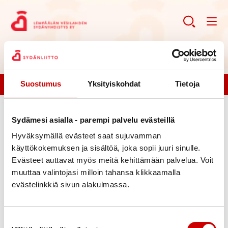
Suostumus
Yksityiskohdat
Tietoja
Liity jäseneksi!
Etusivu
Sydämesi asialla - parempi palvelu evästeillä
Hyväksymällä evästeet saat sujuvamman
käyttökokemuksen ja sisältöä, joka sopii juuri sinulle.
Evästeet auttavat myös meitä kehittämään palvelua. Voit
muuttaa valintojasi milloin tahansa klikkaamalla
evästelinkkiä sivun alakulmassa.
Suostumuksen valinta