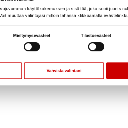
ujuvamman käyttökokemuksen ja sisältöä, joka sopii juuri sinul
oit muuttaa valintojasi milloin tahansa klikkaamalla evästelinkk
Mieltymysevästeet
Tilastoevästeet
Vahvista valintani
 oikeudet pidätetään.