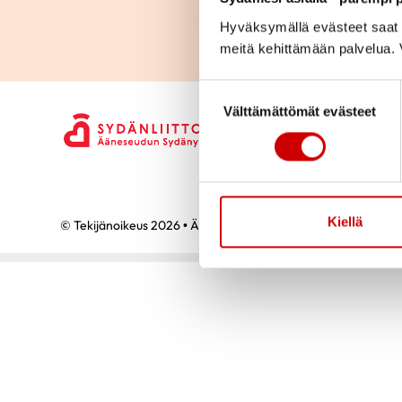
Hyväksymällä evästeet saat s
meitä kehittämään palvelua. V
Suostumuksen valinta
Välttämättömät evästeet
Kiellä
© Tekijänoikeus 2026 • Ääneseudun sydänyhdistys ry • Kaikki