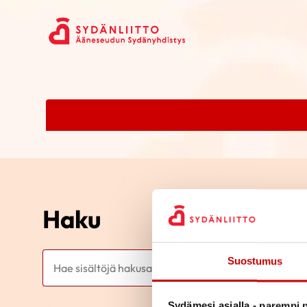
Haku
Haku
Suostumus
Sydämesi asialla - parempi p