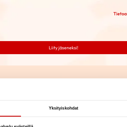
Tietoa
Liity jäseneksi!
Yksityiskohdat
alvelu evästeillä