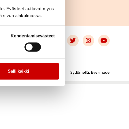
le. Evästeet auttavat myös
iä sivun alakulmassa.
Kohdentamisevästeet
Link to facebook
Link to twitter
Link to instagr
Link to 
Salli kaikki
Sydämellä,
Evermade