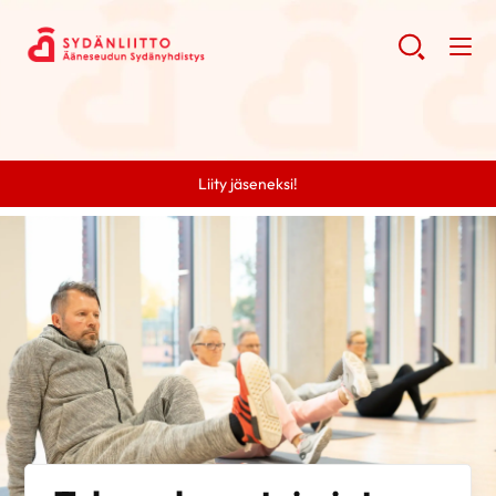
Liity jäseneksi!