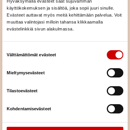
Hyväksymällä evästeet saat sujuvamman
käyttökokemuksen ja sisältöä, joka sopii juuri sinulle.
Evästeet auttavat myös meitä kehittämään palvelua. Voit
muuttaa valintojasi milloin tahansa klikkaamalla
evästelinkkiä sivun alakulmassa.
Suostumuksen valinta
Välttämättömät evästeet
Liity jäseneksi
Jäsenenä olet osa suurta sydänyhteisöä. Jäsenenä tuet
Mieltymysevästeet
paikallista, alueellista ja valtakunnallista sydäntyötä.
Järjestämme yhdessä alueemme piirin kanssa toimintaa,
tarjoamme mahdollisuuden kokemusten jakamiseen sekä
Tilastoevästeet
annamme vertaistukea. Liittymällä jäseneksi saat neljä kertaa
vuodessa ilmestyvän laadukkaan Sydän-lehden, joka tarjoaa
Kohdentamisevästeet
ajankohtaista tietoa sydänterveydestä.
LIITY JÄSENEKSI