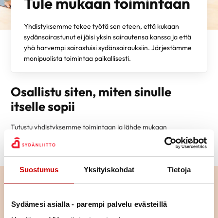
Tule mukaan toimintaan
Yhdistyksemme tekee työtä sen eteen, että kukaan
sydänsairastunut ei jäisi yksin sairautensa kanssa ja että
yhä harvempi sairastuisi sydänsairauksiin. Järjestämme
monipuolista toimintaa paikallisesti.
Osallistu siten, miten sinulle
itselle sopii
Tutustu yhdistyksemme toimintaan ja lähde mukaan
osallistumaan tai vaikka järjestämään toimintaa – ihan miten
vain itse haluat.
Suostumus
Yksityiskohdat
Tietoja
Sydämesi asialla - parempi palvelu evästeillä