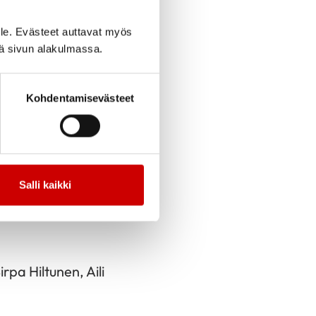
le. Evästeet auttavat myös
iä sivun alakulmassa.
Kohdentamisevästeet
cebook
Jaa Twitter
Jaa Linkedin
Jaa Email
Jaa Print
ittiin
Salli kaikki
rpa Hiltunen, Aili