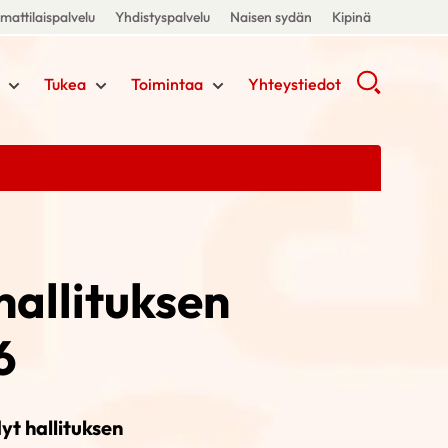
attilaispalvelu
Yhdistyspalvelu
Naisen sydän
Kipinä
Tukea
Toimintaa
Yhteystiedot
hallituksen
6
t hallituksen