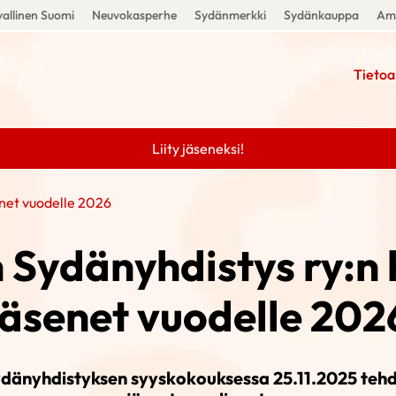
allinen Suomi
Neuvokasperhe
Sydänmerkki
Sydänkauppa
Amm
Tietoa
Liity jäseneksi!
enet vuodelle 2026
 Sydänyhdistys ry:n 
jäsenet vuodelle 202
ydänyhdistyksen syyskokouksessa 25.11.2025 tehdy