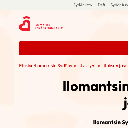
Sydänliitto
Defi
Sydänturv
Etusivu
/
Ilomantsin Sydänyhdistys ry:n hallituksen jäs
Ilomantsin
Ilomantsin S