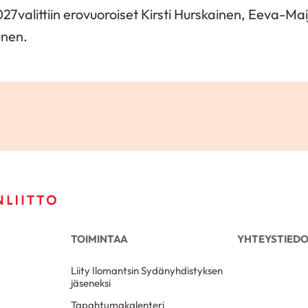
7valittiin erovuoroiset Kirsti Hurskainen, Eeva-Ma
unen.
TOIMINTAA
YHTEYSTIED
Liity Ilomantsin Sydänyhdistyksen
jäseneksi
Tapahtumakalenteri