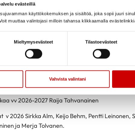
alvelu evästeillä
ujuvamman käyttökokemuksen ja sisältöä, joka sopii juuri sinul
oit muuttaa valintojasi milloin tahansa klikkaamalla evästelinkk
Mieltymysevästeet
Tilastoevästeet
Jaa sivu
Jaa Whatsapp
Jaa Fa
2025
tys ry:n syyskokouksessa 25.11.2025 hallitukseen val
Vahvista valintani
si 10 varsinaista jäsentä.
tkaa vv 2026-2027 Raija Tahvanainen
t v 2026 Sirkka Alm, Keijo Behm, Pentti Leinonen, Si
inen ja Merja Tolvanen.