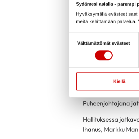
Sydämesi asialla - parempi p
Hyväksymällä evästeet saat s
meitä kehittämään palvelua. V
Suostumuksen valinta
Välttämättömät evästeet
Sirkka Alm
Julkaistu 17.12.
Ilomantsin Sydänyhdis
Kiellä
puheenjohtajan lisäk
Puheenjohtajana ja
Hallituksessa jatkava
Ihanus, Markku Mann