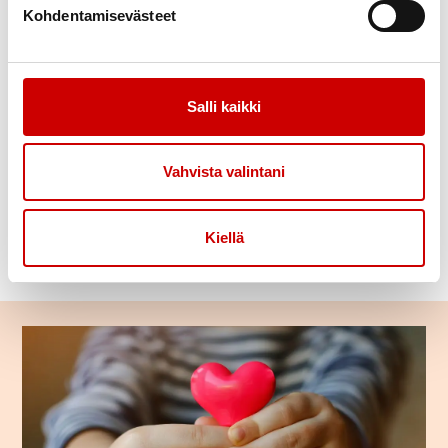
Kohdentamisevästeet
Salli kaikki
Vahvista valintani
Kiellä
Ryhmänohjaajalle