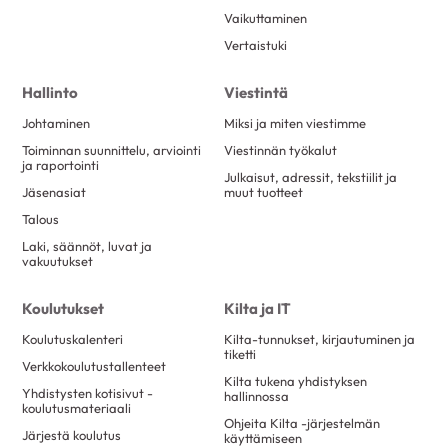
Vaikuttaminen
Vertaistuki
Hallinto
Viestintä
Johtaminen
Miksi ja miten viestimme
Toiminnan suunnittelu, arviointi
Viestinnän työkalut
ja raportointi
Julkaisut, adressit, tekstiilit ja
Jäsenasiat
muut tuotteet
Talous
Laki, säännöt, luvat ja
vakuutukset
Koulutukset
Kilta ja IT
Koulutuskalenteri
Kilta-tunnukset, kirjautuminen ja
tiketti
Verkkokoulutustallenteet
Kilta tukena yhdistyksen
Yhdistysten kotisivut -
hallinnossa
koulutusmateriaali
Ohjeita Kilta -järjestelmän
Järjestä koulutus
käyttämiseen