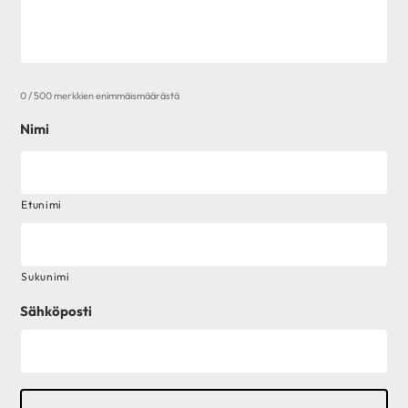
0 / 500 merkkien enimmäismäärästä
Nimi
Etunimi
Sukunimi
Sähköposti