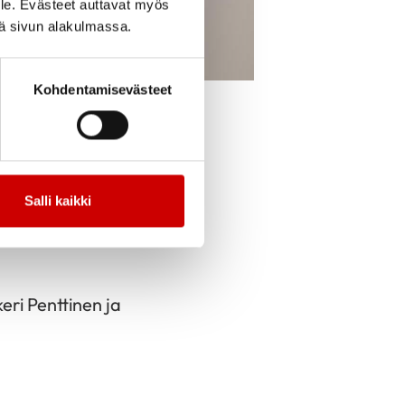
le. Evästeet auttavat myös
iä sivun alakulmassa.
Kohdentamisevästeet
cebook
Jaa Twitter
Jaa Linkedin
Jaa Email
Jaa Print
nen jatkamaan
Salli kaikki
jäseninä Kirsti
eri Penttinen ja