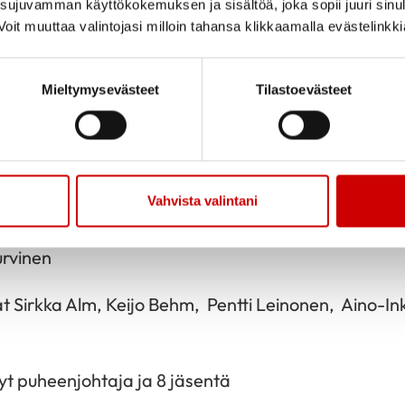
ujuvamman käyttökokemuksen ja sisältöä, joka sopii juuri sinul
oit muuttaa valintojasi milloin tahansa klikkaamalla evästelinkk
Mieltymysevästeet
Tilastoevästeet
Jaa sivu
Jaa Whatsapp
Jaa Fa
24
i vv 2024-2025 valittiin Raija Tahvanai
Vahvista valintani
i vv 2024-2025 valittiin Eeva-Maija Myyry ja uusina 
urvinen
at Sirkka Alm, Keijo Behm, Pentti Leinonen, Aino-Ink
nyt puheenjohtaja ja 8 jäsentä