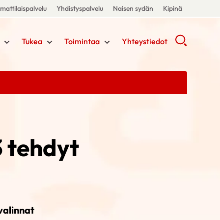
attilaispalvelu
Yhdistyspalvelu
Naisen sydän
Kipinä
Tukea
Toimintaa
Yhteystiedot
 tehdyt
valinnat