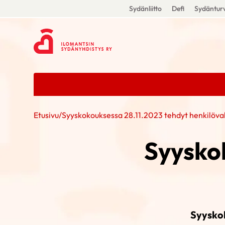
Sydänliitto
Defi
Sydänturv
Etusivu
/
Syyskokouksessa 28.11.2023 tehdyt henkilöva
Syysko
Syyskok