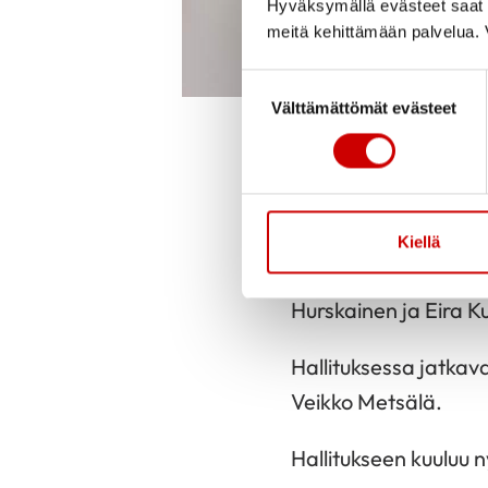
Hyväksymällä evästeet saat s
meitä kehittämään palvelua. V
Suostumuksen valinta
Välttämättömät evästeet
Sirkka Alm
Julkaistu 3.1.20
Puheenjohtajaks
Kiellä
Hallituksen jäseniks
Hurskainen ja Eira K
Hallituksessa jatkav
Veikko Metsälä.
Hallitukseen kuuluu 