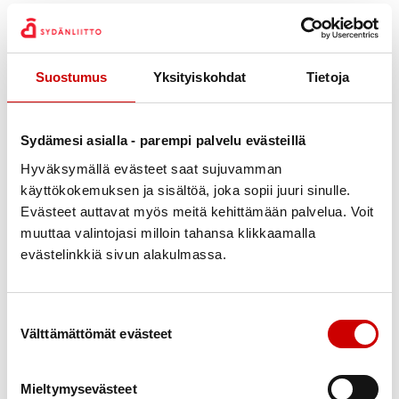
Suostumus
Yksityiskohdat
Tietoja
Sydämesi asialla - parempi palvelu evästeillä
Julkaistu 18.4.2023
Hyväksymällä evästeet saat sujuvamman
Jaa Whatsapp
Jaa Facebook
Jaa Twitter
Jaa Linkedin
Jaa Email
Jaa Print
käyttökokemuksen ja sisältöä, joka sopii juuri sinulle.
Evästeet auttavat myös meitä kehittämään palvelua. Voit
Janakkalan Sydänyhdistyksen väki kokoontui tänään
muuttaa valintojasi milloin tahansa klikkaamalla
evästelinkkiä sivun alakulmassa.
Riitta puheenjohtajan kotiin opiskelemaan
tapahtumakalenterin ja uutisten tekoa.
Suostumuksen valinta
Samalla päätimme tiedottaa tässä uudessa
Välttämättömät evästeet
uutisessa, että Janakkalan Sydänyhdistyksen
vesijumppa päättyy 5.5. Tervakosken Uimahallilla.
Aloitamme vesijumpan uudelleen 7.9. 2023 klo 16.00.
Mieltymysevästeet