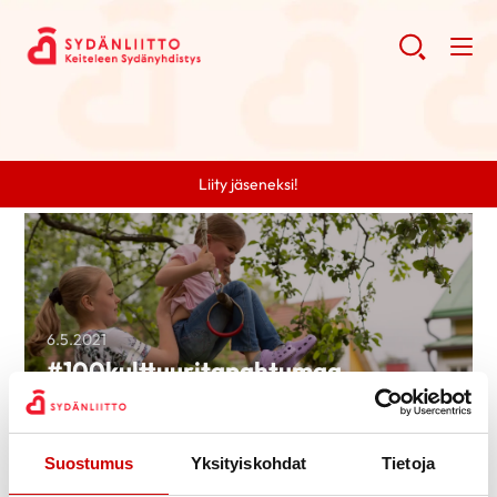
Liity jäseneksi!
6.5.2021
#100kulttuuritapahtumaa
Lue artikkeli
Suostumus
Yksityiskohdat
Tietoja
Search