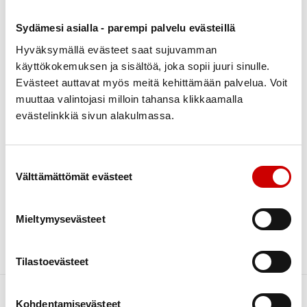
Search
Categories
Sydämesi asialla - parempi palvelu evästeillä
Ei kategorioita
Archive
Hyväksymällä evästeet saat sujuvamman
käyttökokemuksen ja sisältöä, joka sopii juuri sinulle.
toukokuu 2021
1
Evästeet auttavat myös meitä kehittämään palvelua. Voit
#100kulttuuritapahtumaa
muuttaa valintojasi milloin tahansa klikkaamalla
evästelinkkiä sivun alakulmassa.
#100kulttuuritapahtumaa-kampanjan tavoitteena
on innostaa sydänyhdistyksiä toteuttamaan
yhteensä vähintään 100 kulttuuritapahtumaa tai -
tempausta vuosien 2021-2022 aikana. Kampanjan tavoitteena on myös
Suostumuksen valinta
nostaa esille yhdistyksissä jo tehtävää työtä ja lisätä vapaaehtoistyön
Välttämättömät evästeet
arvostusta sekä innostaa aktiiviseen yhdistystoimintaan. Tempaukset
toteutetaan alueiden pandemiaohjeiden mukaisesti. Tapahtuma voi olla
pieni makkaranpaistotuokio, yhteislaulu- tai tanssituokio, arjen
Mieltymysevästeet
kulttuurihetki tai isompi tapahtuma. Sosiaalisessa mediassa sydänyhteisön
kulttuuriteemaisia […]
Lue artikkeli
Tilastoevästeet
Kohdentamisevästeet