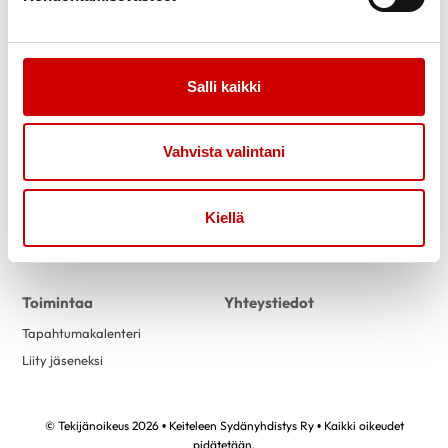
Salli kaikki
Link to facebook
Link to instagram
Link to youtube
Link to twitter
Vahvista valintani
Tietoa
Tukea
Kiellä
Uutiset
Kuntoutus
Vertaistuki
Toimintaa
Yhteystiedot
Tapahtumakalenteri
Liity jäseneksi
© Tekijänoikeus 2026 • Keiteleen Sydänyhdistys Ry • Kaikki oikeudet
pidätetään.