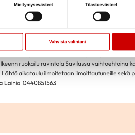
Mieltymysevästeet
Tilastoevästeet
Jaa sivu
Jaa Whatsapp
Jaa Fa
tka
Vahvista valintani
 Sydänyhdistys tekee teatterimatkan Raumalle 7.7
Teatteriin järjestetään yhteiskuljetus jonka yhdist
jälkeenn ruokailu ravintola Savilassa vaihtoehtoina 
Lähtö aikataulu ilmoitetaan ilmoittautuneille sekä p
tta Lainio 0440851563