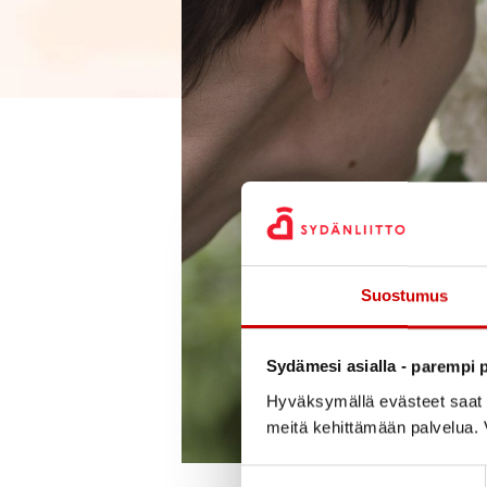
Suostumus
Sydämesi asialla - parempi p
Hyväksymällä evästeet saat s
meitä kehittämään palvelua. V
Suostumuksen valinta