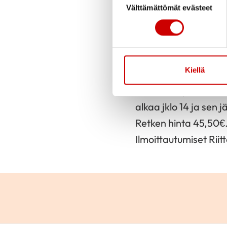
Välttämättömät evästeet
Julkaistu 9.6.2021
Teatterima
Kiellä
Laitilan-Pyhärannan
kuuluu Marja-Leena? 
alkaa jklo 14 ja sen 
Retken hinta 45,50€. 
Ilmoittautumiset Rii