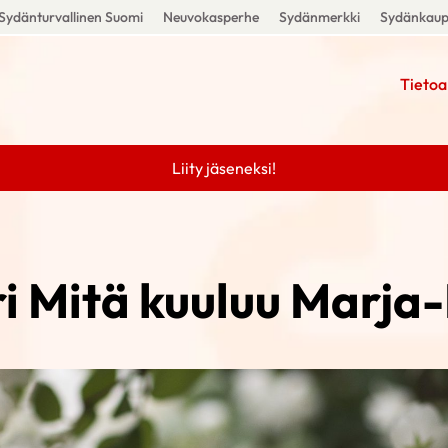
Sydänturvallinen Suomi
Neuvokasperhe
Sydänmerkki
Sydänkau
Tietoa
Liity jäseneksi!
ri Mitä kuuluu Marja