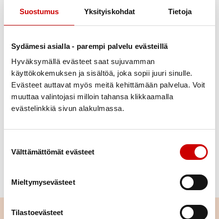
Suostumus
Yksityiskohdat
Tietoja
Julkaistu 11.5.2022
Jaa Whatsapp
Jaa Facebook
Jaa Twitter
Jaa Linkedin
Jaa Email
Jaa Print
Sydämesi asialla - parempi palvelu evästeillä
Hyväksymällä evästeet saat sujuvamman
Olemme mukana Saimaan Ladun Kanavapolku
käyttökokemuksen ja sisältöä, joka sopii juuri sinulle.
Evästeet auttavat myös meitä kehittämään palvelua. Voit
tutuksi-tapahtumassa 14.5.2022 klo 9.00 alkaen.
muuttaa valintojasi milloin tahansa klikkaamalla
Löydät sydänyhdistyksen väkeä lähtöpaikalta
evästelinkkiä sivun alakulmassa.
Mustolan sulun länsipuolen parkkialueelta.
Koko reitti on n. 4 km. Siitä voi kävellä osia tai
Suostumuksen valinta
vaikkapa itäisen rantaraitin kokonaisuudessaan n. 9
Välttämättömät evästeet
km.
Tervetuloa mukaan!
Mieltymysevästeet
Tilastoevästeet