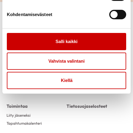
Kohdentamisevästeet
Salli kaikki
Link to facebook
Link to twitter
Link to instagram
Link to youtube
Vahvista valintani
Tietoa
Tukea
Kiellä
Uutiset
Kuntoutus
Vertaistuki
Toimintaa
Tietosuojaselosteet
Liity jäseneksi
Tapahtumakalenteri