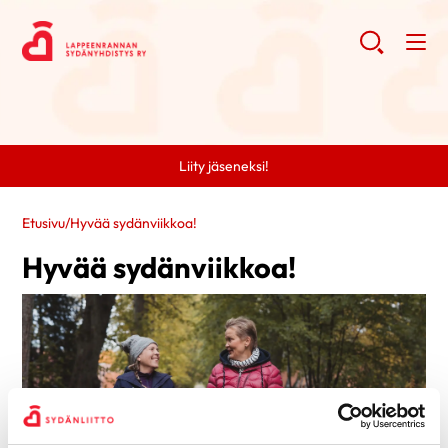
Liity jäseneksi!
Etusivu
/
Hyvää sydänviikkoa!
Hyvää sydänviikkoa!