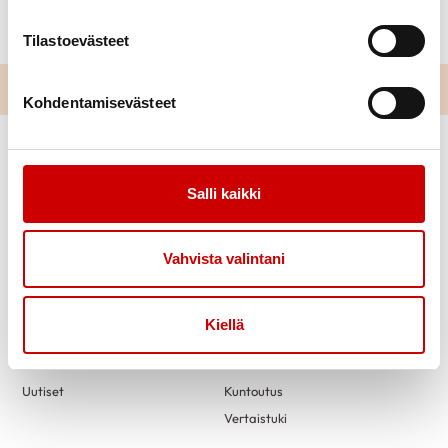
email veikko.nikkinen@kolumbus.fi
Tilastoevästeet
Kohdentamisevästeet
Salli kaikki
Vahvista valintani
Link to facebook
Link to twitter
Link to instagram
Link to youtube
Kiellä
Tietoa
Tukea
Uutiset
Kuntoutus
Vertaistuki