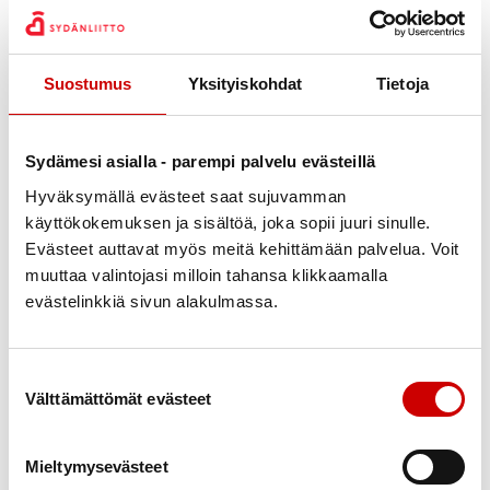
Julkaistu 21.9.2021
Suostumus
Yksityiskohdat
Tietoja
Jaa Whatsapp
Jaa Facebook
Jaa Twitter
Jaa Linkedin
Jaa Email
Jaa Print
Sydämesi asialla - parempi palvelu evästeillä
I L M O I T U S
LAPPEENRANNAN SYDÄNYHDISTYS RY
Hyväksymällä evästeet saat sujuvamman
JÄRJESTÄÄ
käyttökokemuksen ja sisältöä, joka sopii juuri sinulle.
Evästeet auttavat myös meitä kehittämään palvelua. Voit
K E I L A K U R S S I N
muuttaa valintojasi milloin tahansa klikkaamalla
Urheilutalolla Keilakolmion radoilla
evästelinkkiä sivun alakulmassa.
kahtena päivänä 6. ja 13.10.2021 klo 13-15
Vetäjäna toimii Mika Vento.
Ilmoittaudu kurssille, kurssille mahtuu 32.
Suostumuksen valinta
Yhdistys maksaa kurssin.
Välttämättömät evästeet
Ilmoittaudu Veikko Nikkiselle,
Olet tervetullut joukkoomme!
Mieltymysevästeet
Tulethan terveenä!