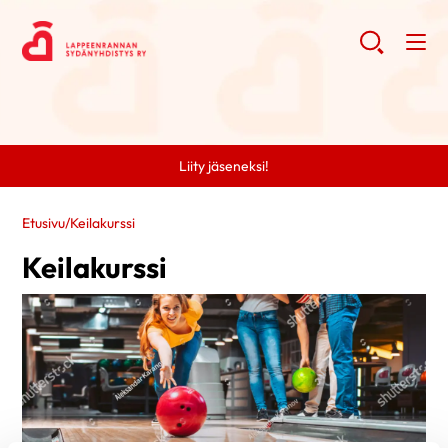
Liity jäseneksi!
Etusivu
/
Keilakurssi
Keilakurssi