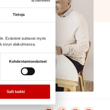
Tietoja
le. Evästeet auttavat myös
iä sivun alakulmassa.
Kohdentamisevästeet
Salli kaikki