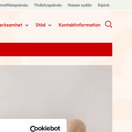
attilaispalvelu
Yhdistyspalvelu
Naisen sydän
Kipinä
erksamhet
Stöd
Kontaktinformation