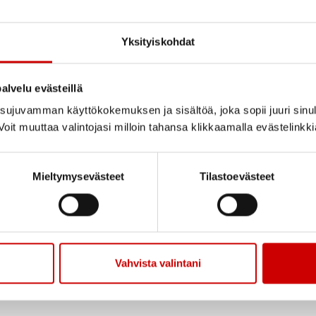
Yksityiskohdat
tigaste datum för alla
alvelu evästeillä
ujuvamman käyttökokemuksen ja sisältöä, joka sopii juuri sinul
oit muuttaa valintojasi milloin tahansa klikkaamalla evästelinkk
Mieltymysevästeet
Tilastoevästeet
Vahvista valintani