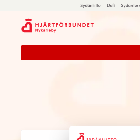
Sydänliitto
Defi
Sydänturv