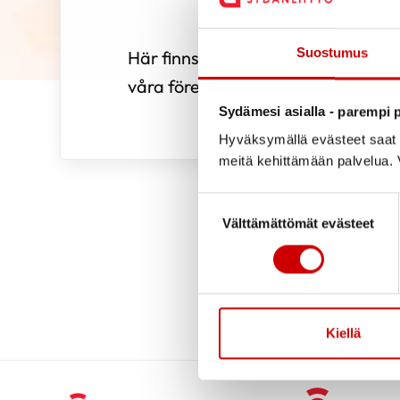
Suostumus
Här finns som påminnelse årets vik
våra föreningsaktiva
Sydämesi asialla - parempi p
Hyväksymällä evästeet saat s
meitä kehittämään palvelua. V
Suostumuksen valinta
Välttämättömät evästeet
Kiellä