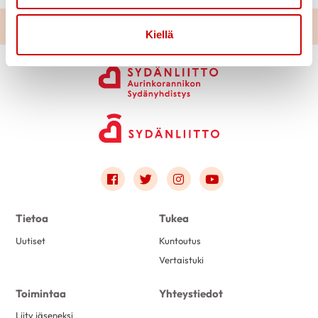
Kiellä
Link to facebook
Link to twitter
Link to instagram
Link to youtube
Tietoa
Tukea
Uutiset
Kuntoutus
Vertaistuki
Toimintaa
Yhteystiedot
Liity jäseneksi