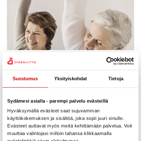
Julkaistu 27.1.2022
Jaa Whatsapp
Jaa Facebook
Jaa Twitter
Jaa Linkedin
Jaa Email
Jaa Print
Suostumus
Yksityiskohdat
Tietoja
Yhteistyössä Sofia-opisto ja Aurinkorannikon
sydänyhdistys ry:
Sydänjoogaa
keskiviikkoisin klo 14-15
maaliskuun
Sydämesi asialla - parempi palvelu evästeillä
loppuun saakka, ohjaajana Taina Mansikkamäki.
Hyväksymällä evästeet saat sujuvamman
käyttökokemuksen ja sisältöä, joka sopii juuri sinulle.
Sydänjoogassa teemme yksinkertaisia ja helppoja
Evästeet auttavat myös meitä kehittämään palvelua. Voit
joogaliikkeitä sekä meditaatio- ja
muuttaa valintojasi milloin tahansa klikkaamalla
hengitysharjoituksia tuolilla istuen. Liikkeet tehdään
evästelinkkiä sivun alakulmassa.