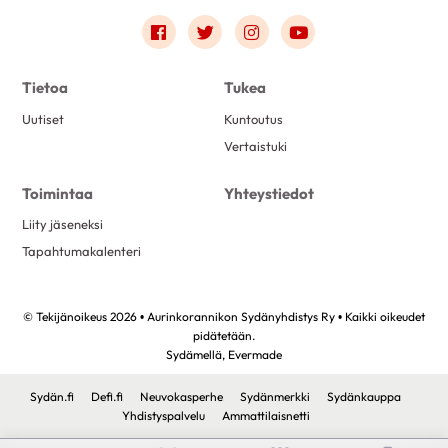
Link to facebook
Link to twitter
Link to instagram
Link to youtube
Tietoa
Tukea
Uutiset
Kuntoutus
Vertaistuki
Toimintaa
Yhteystiedot
Liity jäseneksi
Tapahtumakalenteri
© Tekijänoikeus 2026 • Aurinkorannikon Sydänyhdistys Ry • Kaikki oikeudet
pidätetään.
Sydämellä,
Evermade
Sydän.fi
Defi.fi
Neuvokasperhe
Sydänmerkki
Sydänkauppa
Yhdistyspalvelu
Ammattilaisnetti