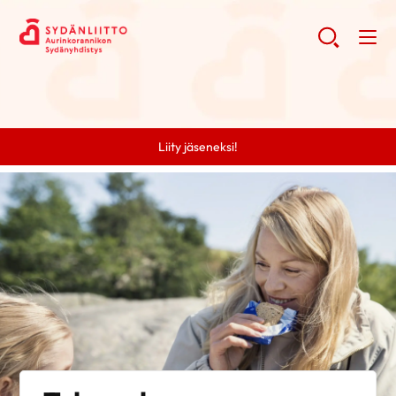
Liity jäseneksi!