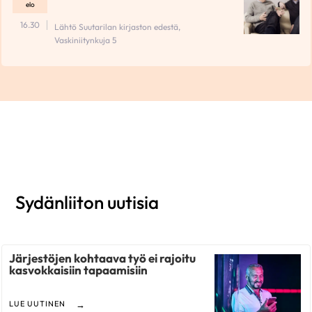
elo
16.30
Lähtö Suutarilan kirjaston edestä,
Vaskiniitynkuja 5
Sydänliiton uutisia
Järjestöjen kohtaava työ ei rajoitu
kasvokkaisiin tapaamisiin
LUE UUTINEN