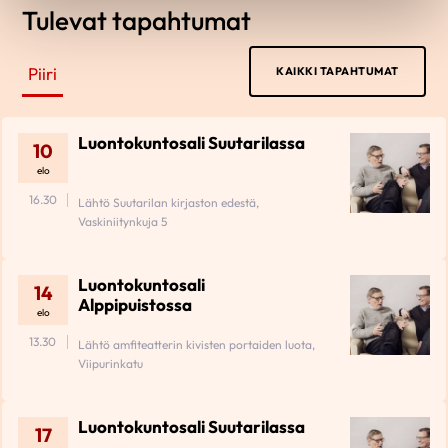
Tulevat tapahtumat
Piiri
KAIKKI TAPAHTUMAT
Luontokuntosali Suutarilassa
10
elo
16.30
Lähtö Suutarilan kirjaston edestä,
Vaskiniitynkuja 5
Luontokuntosali
14
Alppipuistossa
elo
13.30
Lähtö amfiteatterin kivisten portaiden luota,
Viipurinkatu
Luontokuntosali Suutarilassa
17