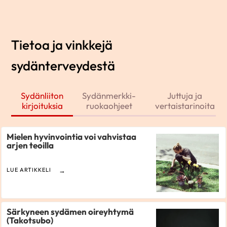
Tietoa ja vinkkejä
sydänterveydestä
Sydänliiton
Sydänmerkki-
Juttuja ja
kirjoituksia
ruokaohjeet
vertaistarinoita
Mielen hyvinvointia voi vahvistaa
arjen teoilla
LUE ARTIKKELI
Särkyneen sydämen oireyhtymä
(Takotsubo)