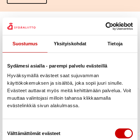
Suostumus
Yksityiskohdat
Tietoja
Uutiset
Sydämesi asialla - parempi palvelu evästeillä
KAIKKI UUTISET
Yhdistys
Piiri
Hyväksymällä evästeet saat sujuvamman
käyttökokemuksen ja sisältöä, joka sopii juuri sinulle.
Evästeet auttavat myös meitä kehittämään palvelua. Voit
Terveys- ja hyvinvointimessut 9.3.
muuttaa valintojasi milloin tahansa klikkaamalla
klo 10–17
evästelinkkiä sivun alakulmassa.
LUE UUTINEN
Suostumuksen valinta
Välttämättömät evästeet