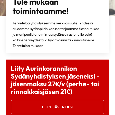
Tule mukaan
toimintaamme!
Tervetuloa yhdistyksemme verkkosivuille. Yhdessä
alueemme sydänpiirin kanssa tarjoamme tietoa, tukea
ja monipuolista toimintaa sydänsairastuneille sekä
kaikille terveydestä ja hyvinvoinnista kiinnostuneille.
Tervetuloa mukaan!
Liity Aurinkorannikon
Sydänyhdistyksen jäseneksi -
jäsenmaksu 27€/v (perhe- tai
rinnakkaisjäsen 21€)
LIITY JÄSENEKSI