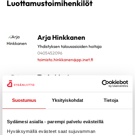
Luottamustoimihenkilöt
Arja Hinkkanen
Yhdistyksen talousasioiden hoitaja
0405452096
toimisto.hinkkanen@pp.inet.fi
Tarja Mustonen
Yhdistyksen puheenjohtaja
0408474086
tarjak.mustonen@gmail.com
Suostumus
Yksityiskohdat
Tietoja
Tarja Mänttäri
Sydämesi asialla - parempi palvelu evästeillä
Yhdistyksen hallitus
Hyväksymällä evästeet saat sujuvamman
050 528 2019