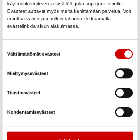
käyttökokemuksen ja sisältöä, joka sopii juuri sinulle.
tarja.manttari@sydan.fi
Evästeet auttavat myös meitä kehittämään palvelua. Voit
muuttaa valintojasi milloin tahansa klikkaamalla
Ritva Pakkanen
evästelinkkiä sivun alakulmassa.
Yhdistyksen hallitus
0451364981
ritvapakkanen3@gmail.com
Suostumuksen valinta
Välttämättömät evästeet
Sirpa Pulkki
Yhdistyksen hallitus
Mieltymysevästeet
0400983768
Tilastoevästeet
Markku Seppälä
Yhdistyksen varapuheenjohtaja
Kohdentamisevästeet
0414447603
seniorimake@gmail.com
Kirsi Ukkonen