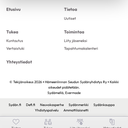
Etusivu
Tietoa
Uutiset
Tukea
Toimintaa
Kuntoutus
Liity jäseneksi
Vertaistuki
Tapahtumakalenteri
Yhteystiedot
© Tekijänoikeus 2026 • Hämeenlinnan Seudun Sydänyhdistys Ry • Kaikki
oikeudet pidätetään.
Sydämellä,
Evermade
Sydän.fi
Defi.fi
Neuvokasperhe
Sydänmerkki
Sydänkauppa
Yhdistyspalvelu
Ammattilaisnetti
Tietoa
Tukea
Liity jäseneksi
Yhteystiedot