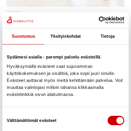
14:30 — 16:00
15
touko
Vanhankirkontie 43, Parola
Suostumus
Yksityiskohdat
Tietoja
Jaa Whatsapp
Jaa Facebook
Jaa Twitter
Jaa Linkedin
Jaa Email
Jaa Print
Sydämesi asialla - parempi palvelu evästeillä
KUVAUS
Boccia Hurttalan liikuntasalissa perjantaisin klo 14:30-16:00
Hyväksymällä evästeet saat sujuvamman
koko kevään, paitsi maaliskuussa parin viikon tauko yo-
käyttökokemuksen ja sisältöä, joka sopii juuri sinulle.
kirjoitusten aikana. Järjestäjänä Kanta-Hämeen Parkinson-
Evästeet auttavat myös meitä kehittämään palvelua. Voit
yhdistys.
muuttaa valintojasi milloin tahansa klikkaamalla
Osallistumismaksu 2€/kerta, maksu kootaan viikottain.
evästelinkkiä sivun alakulmassa.
Yhteyshenkilöinä Raimo Mäkinen, p. 050 516 4905 ja Pentti
Rasinaho, p. 040 753 2944.
Suostumuksen valinta
Kevätkausi alkaa pe 9.1.2026 klo 14:30.
Välttämättömät evästeet
LISÄTIEDOT