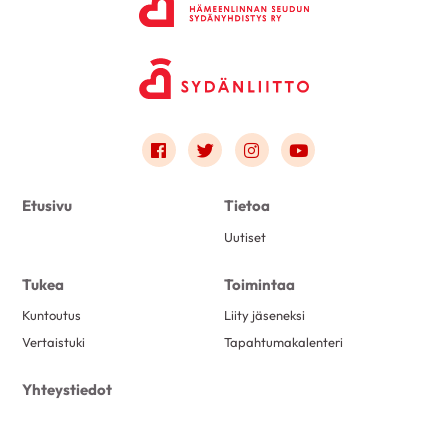
Link to facebook
Link to twitter
Link to instagram
Link to youtube
Etusivu
Tietoa
Uutiset
Tukea
Toimintaa
Kuntoutus
Liity jäseneksi
Vertaistuki
Tapahtumakalenteri
Yhteystiedot