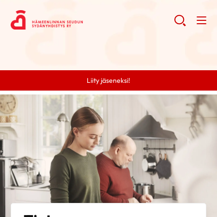
Liity jäseneksi!