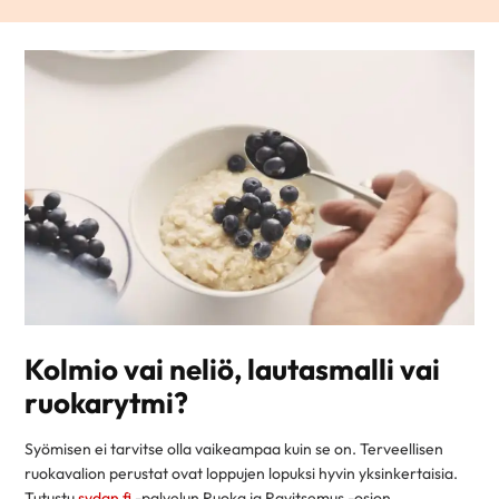
Kolmio vai neliö, lautasmalli vai
ruokarytmi?
Syömisen ei tarvitse olla vaikeampaa kuin se on. Terveellisen
ruokavalion perustat ovat loppujen lopuksi hyvin yksinkertaisia.
Tutustu
sydan.fi
-palvelun Ruoka ja Ravitsemus -osion