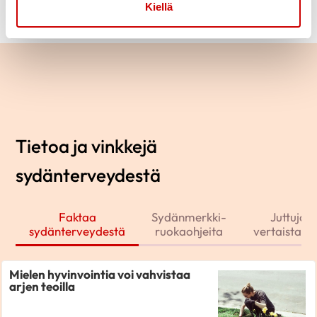
Kiellä
Tietoa ja vinkkejä
sydänterveydestä
Faktaa
Sydänmerkki-
Juttuja j
sydänterveydestä
ruokaohjeita
vertaistarin
Mielen hyvinvointia voi vahvistaa
arjen teoilla