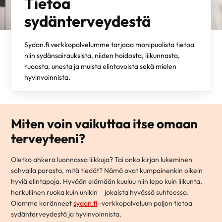
Tietoa
sydänterveydestä
Sydan.fi verkkopalvelumme tarjoaa monipuolista tietoa
niin sydänsairauksista, niiden hoidosta, liikunnasta,
ruoasta, unesta ja muista elintavoista sekä mielen
hyvinvoinnista.
Miten voin vaikuttaa itse omaan
terveyteeni?
Oletko ahkera luonnossa liikkuja? Tai onko kirjan lukeminen
sohvalla parasta, mitä tiedät? Nämä ovat kumpainenkin oikein
hyviä elintapoja. Hyvään elämään kuuluu niin lepo kuin liikunta,
herkullinen ruoka kuin unikin – jokaista hyvässä suhteessa.
Olemme keränneet
sydan.fi
-verkkopalveluun paljon tietoa
sydänterveydestä ja hyvinvoinnista.