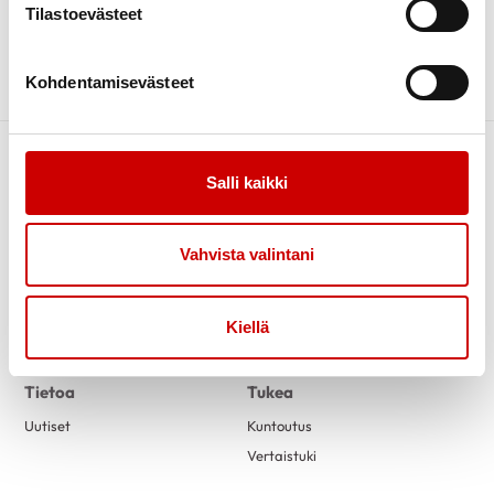
Tilastoevästeet
TAPAHTUMAT
Kohdentamisevästeet
Salli kaikki
Vahvista valintani
Kiellä
Link to facebook
Link to twitter
Link to instagram
Link to youtube
Tietoa
Tukea
Uutiset
Kuntoutus
Vertaistuki