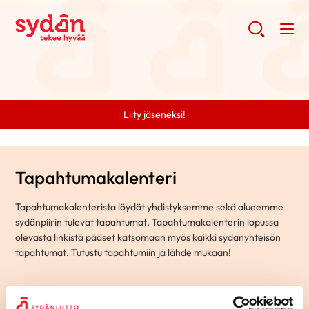
Liity jäseneksi!
Tapahtumakalenteri
Tapahtumakalenterista löydät yhdistyksemme sekä alueemme
sydänpiirin tulevat tapahtumat. Tapahtumakalenterin lopussa
olevasta linkistä pääset katsomaan myös kaikki sydänyhteisön
tapahtumat. Tutustu tapahtumiin ja lähde mukaan!
Hae