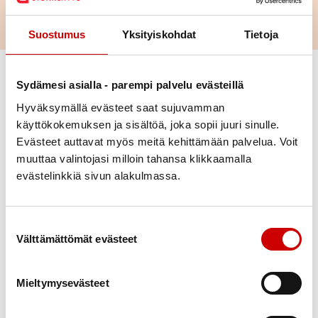
Suostumus
Yksityiskohdat
Tietoja
Vaihda suodattimet
Sydämesi asialla - parempi palvelu evästeillä
Hyväksymällä evästeet saat sujuvamman
Laji
käyttökokemuksen ja sisältöä, joka sopii juuri sinulle.
Evästeet auttavat myös meitä kehittämään palvelua. Voit
Ajankohta
muuttaa valintojasi milloin tahansa klikkaamalla
evästelinkkiä sivun alakulmassa.
Paikkakunta
Suostumuksen valinta
Alue
Välttämättömät evästeet
Katso kaikkia sydänyhteisön
Mieltymysevästeet
Poista valinnat
tapahtumia