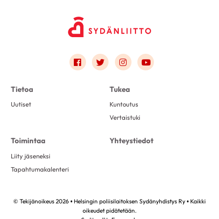
Link to facebook
Link to twitter
Link to instagram
Link to youtube
Tietoa
Tukea
Uutiset
Kuntoutus
Vertaistuki
Toimintaa
Yhteystiedot
Liity jäseneksi
Tapahtumakalenteri
© Tekijänoikeus 2026 • Helsingin poliisilaitoksen Sydänyhdistys Ry • Kaikki
oikeudet pidätetään.