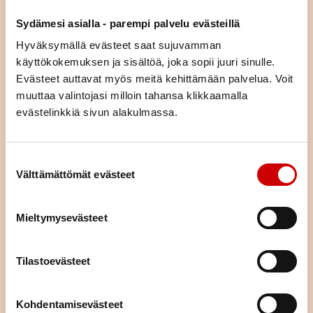
asiaa (esim. liikunta, ravitsemus, mielenhyvinvointi tai parisuhde).
Sydämesi asialla - parempi palvelu evästeillä
Voit tulla kurssille yksin tai yhdessä puolisosi tai läheisesi kanssa.
Kurssimme ovat osallistujille maksuttomia. Voit hakeutua kaikille
Hyväksymällä evästeet saat sujuvamman
kursseille asuinpaikastasi riippumatta.
käyttökokemuksen ja sisältöä, joka sopii juuri sinulle.
Evästeet auttavat myös meitä kehittämään palvelua. Voit
KURSSIKALENTERI
muuttaa valintojasi milloin tahansa klikkaamalla
evästelinkkiä sivun alakulmassa.
Suostumuksen valinta
Välttämättömät evästeet
Mieltymysevästeet
Tilastoevästeet
Kohdentamisevästeet