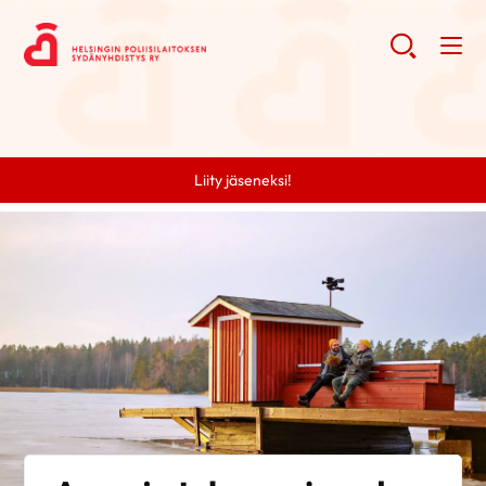
Liity jäseneksi!