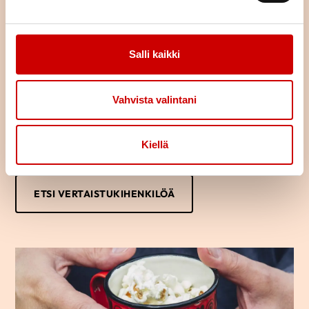
Löydä oma tukijasi
Salli kaikki
Oletko sairastunut tai sairastuneen läheinen? Haluaisitko jutella
kokemuksistasi toisen samankaltaista kokeneen kanssa?
Vertaistukihenkilön kanssa voi puhua luottamuksella omista
Vahvista valintani
ajatuksista ja tunteista.
Usein saman kokenut osaa parhaiten tukea sydänsairastunutta
tai hänen läheistään ja auttaa jaksamaan arjessa. Kuka vaan voi
Kiellä
ottaa yhteyttä vertaistukihenkilöön.
ETSI VERTAISTUKIHENKILÖÄ