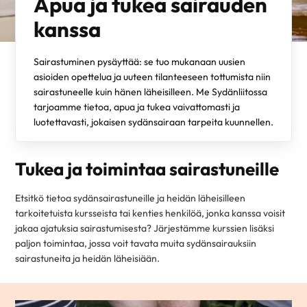
Apua ja tukea sairauden
kanssa
Sairastuminen pysäyttää: se tuo mukanaan uusien
asioiden opettelua ja uuteen tilanteeseen tottumista niin
sairastuneelle kuin hänen läheisilleen. Me Sydänliitossa
tarjoamme tietoa, apua ja tukea vaivattomasti ja
luotettavasti, jokaisen sydänsairaan tarpeita kuunnellen.
Tukea ja toimintaa sairastuneille
Etsitkö tietoa sydänsairastuneille ja heidän läheisilleen
tarkoitetuista kursseista tai kenties henkilöä, jonka kanssa voisit
jakaa ajatuksia sairastumisesta? Järjestämme kurssien lisäksi
paljon toimintaa, jossa voit tavata muita sydänsairauksiin
sairastuneita ja heidän läheisiään.