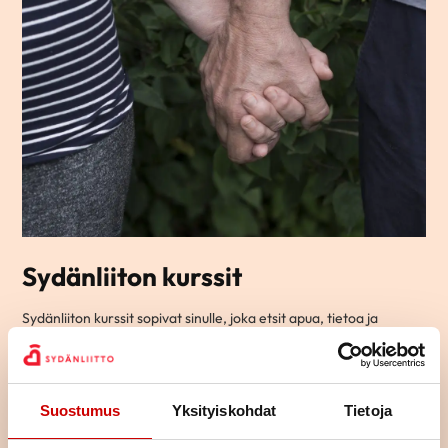
Sydänliiton kurssit
Sydänliiton kurssit sopivat sinulle, joka etsit apua, tietoa ja
vinkkejä arjen elämään sydänsairauden kanssa.
Ryhmämuotoisilla kursseillamme pääset tapaamaan toisia
samassa elämäntilanteessa olevia ja jakamaan kokemuksia
yhdessä tekemisen ja oppimisen kautta.
Suostumus
Yksityiskohdat
Tietoja
Osa kursseista on teemallisia kursseja, joissa käsitellään yhtä