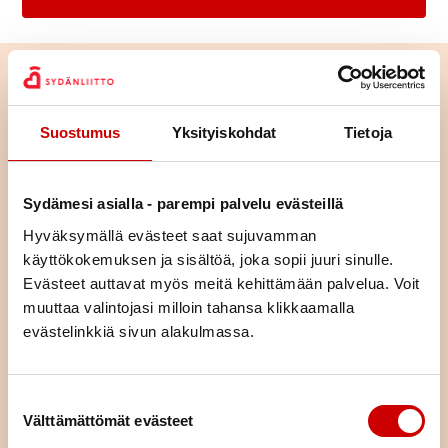
Suostumus
Yksityiskohdat
Tietoja
Sydämesi asialla - parempi palvelu evästeillä
Hyväksymällä evästeet saat sujuvamman
käyttökokemuksen ja sisältöä, joka sopii juuri sinulle.
Evästeet auttavat myös meitä kehittämään palvelua. Voit
muuttaa valintojasi milloin tahansa klikkaamalla
evästelinkkiä sivun alakulmassa.
Tutustu toimintaan alueellamme
Tutustu yhdistyksemme toimintaan ja lähde mukaan
Suostumuksen valinta
osallistumaan tai vaikka järjestämään toimintaa – ihan miten
Välttämättömät evästeet
vain itse haluat.