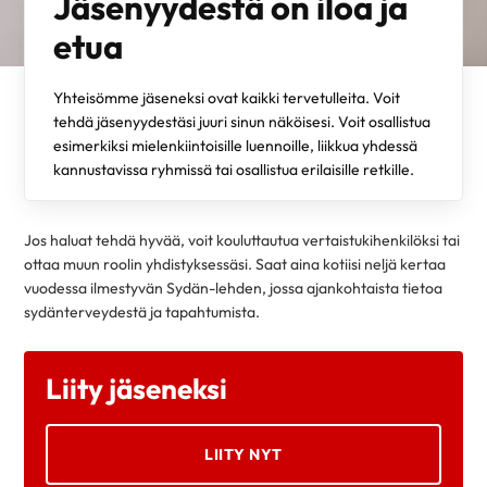
Jäsenyydestä on iloa ja
etua
Yhteisömme jäseneksi ovat kaikki tervetulleita. Voit
tehdä jäsenyydestäsi juuri sinun näköisesi. Voit osallistua
esimerkiksi mielenkiintoisille luennoille, liikkua yhdessä
kannustavissa ryhmissä tai osallistua erilaisille retkille.
Jos haluat tehdä hyvää, voit kouluttautua vertaistukihenkilöksi tai
ottaa muun roolin yhdistyksessäsi. Saat aina kotiisi neljä kertaa
vuodessa ilmestyvän Sydän-lehden, jossa ajankohtaista tietoa
sydänterveydestä ja tapahtumista.
Liity jäseneksi
LIITY NYT