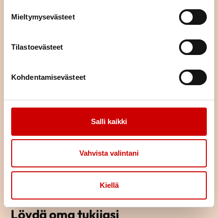
Mieltymysevästeet
TUTUSTU TAPAHTUMAKALENTERIIN
Tilastoevästeet
Kohdentamisevästeet
Salli kaikki
Vahvista valintani
Kiellä
Löydä oma tukijasi