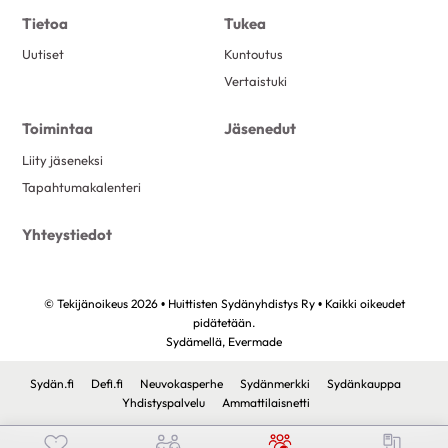
Tietoa
Tukea
Uutiset
Kuntoutus
Vertaistuki
Toimintaa
Jäsenedut
Liity jäseneksi
Tapahtumakalenteri
Yhteystiedot
© Tekijänoikeus 2026 • Huittisten Sydänyhdistys Ry • Kaikki oikeudet
pidätetään.
Sydämellä,
Evermade
Sydän.fi
Defi.fi
Neuvokasperhe
Sydänmerkki
Sydänkauppa
Yhdistyspalvelu
Ammattilaisnetti