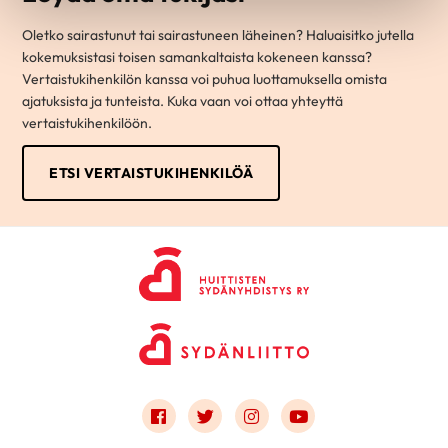
Oletko sairastunut tai sairastuneen läheinen? Haluaisitko jutella
kokemuksistasi toisen samankaltaista kokeneen kanssa?
Vertaistukihenkilön kanssa voi puhua luottamuksella omista
ajatuksista ja tunteista. Kuka vaan voi ottaa yhteyttä
vertaistukihenkilöön.
ETSI VERTAISTUKIHENKILÖÄ
Link to facebook
Link to twitter
Link to instagram
Link to youtube