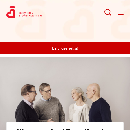
Liity jäseneksi!