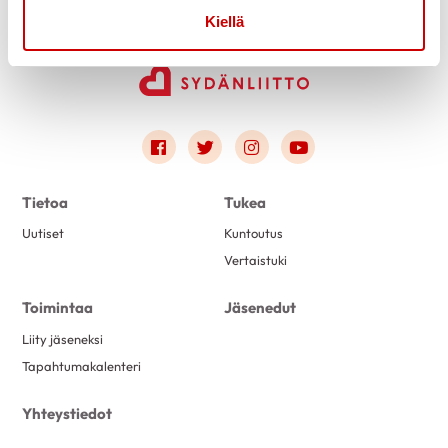
Kiellä
Link to facebook
Link to twitter
Link to instagram
Link to youtube
Tietoa
Tukea
Uutiset
Kuntoutus
Vertaistuki
Toimintaa
Jäsenedut
Liity jäseneksi
Tapahtumakalenteri
Yhteystiedot