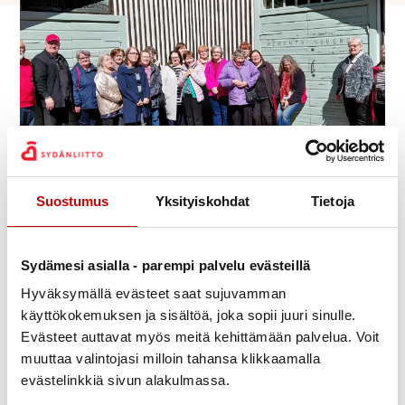
Teuvo Viitanen Kuvat Timo Juurikko
Suostumus
Yksityiskohdat
Tietoja
Julkaistu 10.5.2026
Jaa Whatsapp
Jaa Facebook
Jaa Twitter
Jaa Linkedin
Jaa Email
Jaa Print
Sydämesi asialla - parempi palvelu evästeillä
Huittisten Kulttuurikurjistajat päättivät kevätkauden
Hyväksymällä evästeet saat sujuvamman
tutustumalla
Emil Cedercreutzin museoon,
oppaan
käyttökokemuksen ja sisältöä, joka sopii juuri sinulle.
Evästeet auttavat myös meitä kehittämään palvelua. Voit
asiantuntevalla ja mielenkiintoisalla opastuksella.
muuttaa valintojasi milloin tahansa klikkaamalla
Museolla tutustuimme myös
Tatsuo Hoshikan
evästelinkkiä sivun alakulmassa.
retrospektiiviseen näyttelyyn
Taidetta Pohjantähden