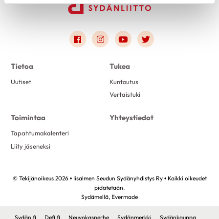
Link to facebook
Link to instagram
Link to youtube
Link to twitter
Tietoa
Tukea
Uutiset
Kuntoutus
Vertaistuki
Toimintaa
Yhteystiedot
Tapahtumakalenteri
Liity jäseneksi
© Tekijänoikeus 2026 • Iisalmen Seudun Sydänyhdistys Ry • Kaikki oikeudet
pidätetään.
Sydämellä,
Evermade
Sydän.fi
Defi.fi
Neuvokasperhe
Sydänmerkki
Sydänkauppa