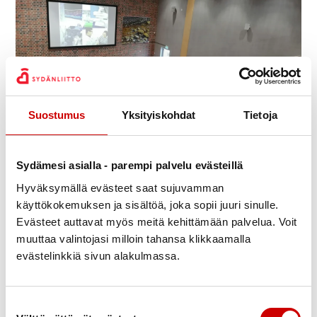
Suostumus
Yksityiskohdat
Tietoja
Silmälääkäri Jussi Paternon luento
Sydämesi asialla - parempi palvelu evästeillä
Eija Tyyskä
Julkaistu 26.4.2026
Hyväksymällä evästeet saat sujuvamman
Jaa Whatsapp
Jaa Facebook
Jaa Twitter
Jaa Linkedin
Jaa Email
Jaa Print
käyttökokemuksen ja sisältöä, joka sopii juuri sinulle.
Evästeet auttavat myös meitä kehittämään palvelua. Voit
muuttaa valintojasi milloin tahansa klikkaamalla
Torstaitapahtumassa 23.4.
evästelinkkiä sivun alakulmassa.
Iisalmen Lumakeskuksella
oli silmätautien
erikoislääkäri Jussi Paterno
Suostumuksen valinta