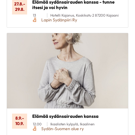
Poista valinnat
Elämää sydänsairauden kanssa - tunne
27.8.
-
itsesi ja voi hyvin
29.8.
13
Hotelli Kajanus, Koskikatu 2 87200 Kajaani
Lapin Sydänpiiri Ry
Elämää sydänsairauden kanssa
8.9.
-
10.9.
12.00
Ikaalisten kylpylä, Ikaalinen
Sydän-Suomen alue ry