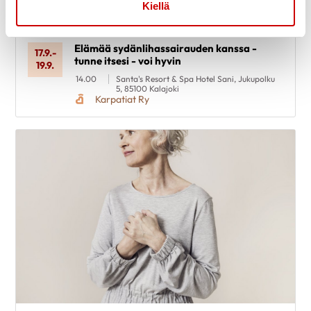
Kiellä
Elämää sydänlihassairauden kanssa -
17.9.
-
tunne itsesi - voi hyvin
19.9.
14.00
Santa's Resort & Spa Hotel Sani, Jukupolku
5, 85100 Kalajoki
Karpatiat Ry