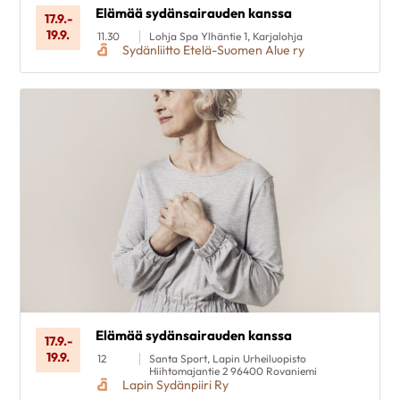
Elämää sydänsairauden kanssa
17.9.
-
19.9.
11.30
Lohja Spa Ylhäntie 1, Karjalohja
Sydänliitto Etelä-Suomen Alue ry
Elämää sydänsairauden kanssa
17.9.
-
19.9.
12
Santa Sport, Lapin Urheiluopisto
Hiihtomajantie 2 96400 Rovaniemi
Lapin Sydänpiiri Ry