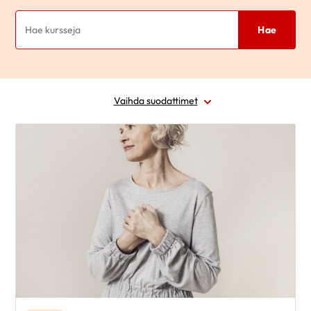
Hae
Vaihda suodattimet
Alue
Ajankohta
Sairausryhmä
Kohderyhmä