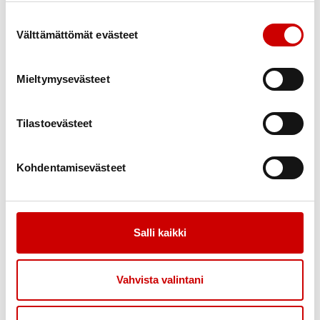
Suostumuksen valinta
Välttämättömät evästeet
Mieltymysevästeet
Elämää sydänsairauden kanssa – tunne
16.9.
-
itsesi ja voi hyvin
18.9.
Tilastoevästeet
12.00
Kunnonpaikka Jokiharjuntie 3 70910 Vuorela
Savon Sydänalue Ry
Kohdentamisevästeet
Salli kaikki
Vahvista valintani