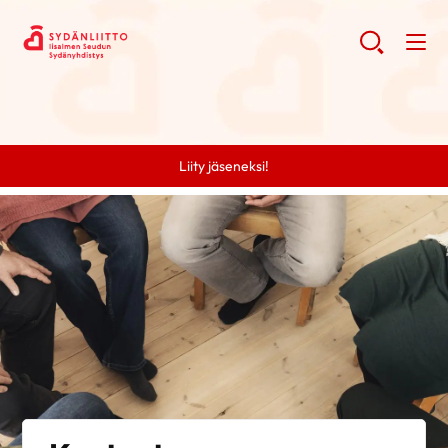
Liity jäseneksi!