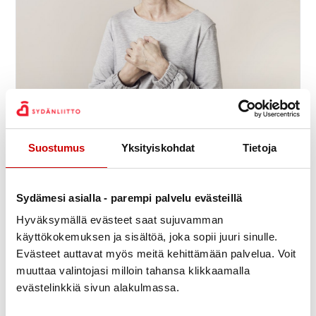
Suostumus
Yksityiskohdat
Tietoja
Sydänkurssi vähävaraisille
9.9.
-
11.9.
11:30
Meri-Karinan hyvinvointikeskus
Seiskarinkatu 35, 20900 TURKU
Suomen Sydänliitto ry
Sydämesi asialla - parempi palvelu evästeillä
Hyväksymällä evästeet saat sujuvamman
käyttökokemuksen ja sisältöä, joka sopii juuri sinulle.
Evästeet auttavat myös meitä kehittämään palvelua. Voit
muuttaa valintojasi milloin tahansa klikkaamalla
evästelinkkiä sivun alakulmassa.