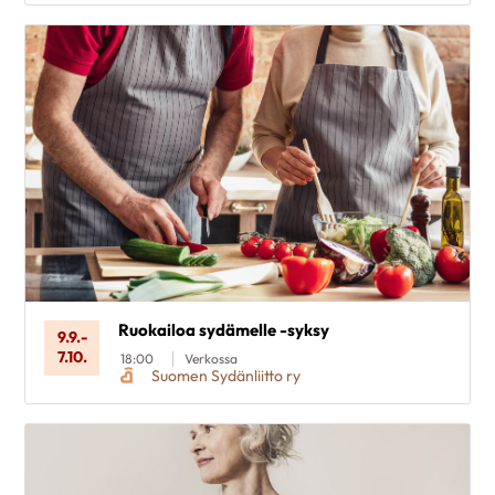
Ruokailoa sydämelle -syksy
9.9.
-
7.10.
18:00
Verkossa
Suomen Sydänliitto ry