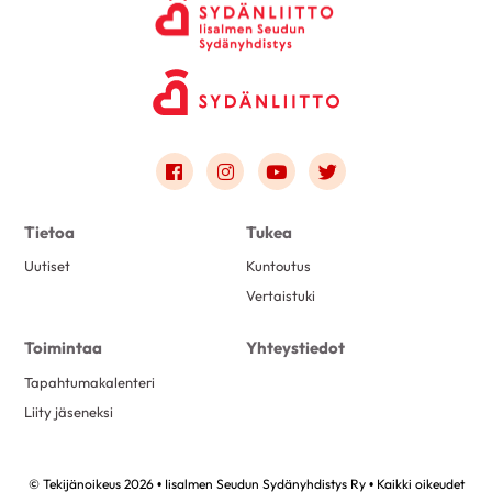
Link to facebook
Link to instagram
Link to youtube
Link to twitter
Tietoa
Tukea
Uutiset
Kuntoutus
Vertaistuki
Toimintaa
Yhteystiedot
Tapahtumakalenteri
Liity jäseneksi
© Tekijänoikeus 2026 • Iisalmen Seudun Sydänyhdistys Ry • Kaikki oikeudet