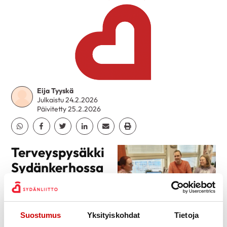
Eija Tyyskä
Julkaistu 24.2.2026
Päivitetty 25.2.2026
Jaa Whatsapp
Jaa Facebook
Jaa Twitter
Jaa Linkedin
Jaa Email
Jaa Print
Terveyspysäkki
Sydänkerhossa
18.2
Kolme sairaanhoitaja
Suostumus
Yksityiskohdat
Tietoja
opiskelijaa toteutti