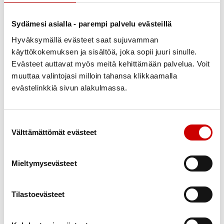
opinnäytetyönään
Terveyspysäkin
Sydämesi asialla - parempi palvelu evästeillä
Sydänkehossa 18.2. Tilaisuus tarjosi osallistujille
Hyväksymällä evästeet saat sujuvamman
mahdollisuuden arvioida sydän- ja
käyttökokemuksen ja sisältöä, joka sopii juuri sinulle.
verisuonisairauksien, tyypin 2 diabeteksen ja
Evästeet auttavat myös meitä kehittämään palvelua. Voit
muistisairauksien riskiä.
muuttaa valintojasi milloin tahansa klikkaamalla
evästelinkkiä sivun alakulmassa.
Tietoa mittauksista
Tapahtuma alkoi yhteisellä kahvittelulla ja lyhyellä
Suostumuksen valinta
infolla sairauksien riskitekijöistä ja ennaltaehkäisystä.
Välttämättömät evästeet
verenpaine, paino , vyötärönympärys
Osallistujat pystyivät halutessaan hyödyntämään
Mieltymysevästeet
myös kokonais- ja/tai HDL -kolesteroliarvoja,
pitkäaikaissokerin (HbA1c) arvoa.
Tilastoevästeet
Laboratoriotulokset tarkensivat riskiarviota, mutta
testin pystyi tekemään myös ilman niitä. Riskitesti