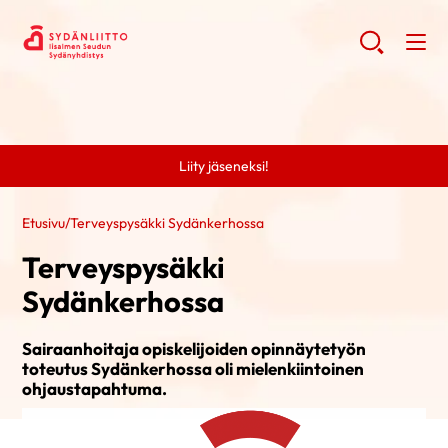
Liity jäseneksi!
Etusivu
/
Terveyspysäkki Sydänkerhossa
Terveyspysäkki
Sydänkerhossa
Sairaanhoitaja opiskelijoiden opinnäytetyön
toteutus Sydänkerhossa oli mielenkiintoinen
ohjaustapahtuma.