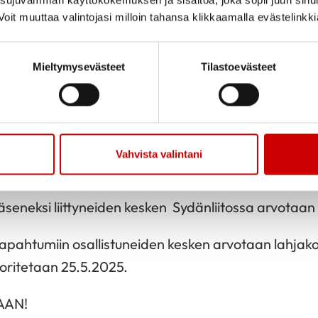
Jaa sivu
Jaa Whatsapp
Jaa Fa
oit muuttaa valintojasi milloin tahansa klikkaamalla evästelinkk
dänviikon teema on tänä vuonna Yhdessä liikkuen h
Mieltymysevästeet
Tilastoevästeet
n su 18.5.-su 25.5.2025 välisellä ajalla.
tä Jurvan Sydänviikon monipuoliseen liikuntatarjonta
Vahvista valintani
 sydänviikon ohjelmaan
äseneksi liittyneiden kesken Sydänliitossa arvotaan 
apahtumiin osallistuneiden kesken arvotaan lahjakor
uoritetaan 25.5.2025.
AAN!