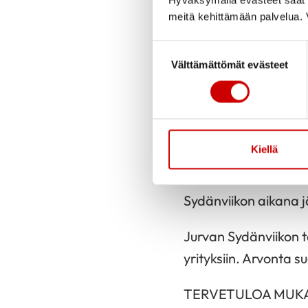
Julkaistu 13.5.2025
meitä kehittämään palvelua. V
Suostumuksen valinta
Valtakunnallisen Sy
Välttämättömät evästeet
Sydänviikkoa vietetää
Klikkaa tästä linkis
Kiellä
Tule mukaan Jurvan
Sydänviikon aikana j
Jurvan Sydänviikon t
yrityksiin. Arvonta s
TERVETULOA MUK