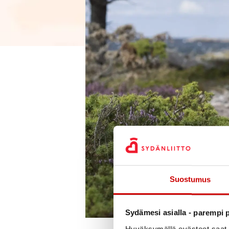
Suostumus
Sydämesi asialla - parempi p
Hyväksymällä evästeet saat s