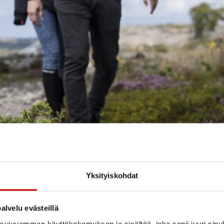
Yksityiskohdat
alvelu evästeillä
ujuvamman käyttökokemuksen ja sisältöä, joka sopii juuri sinul