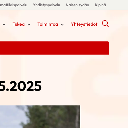
attilaispalvelu
Yhdistyspalvelu
Naisen sydän
Kipinä
Tukea
Toimintaa
Yhteystiedot
.5.2025