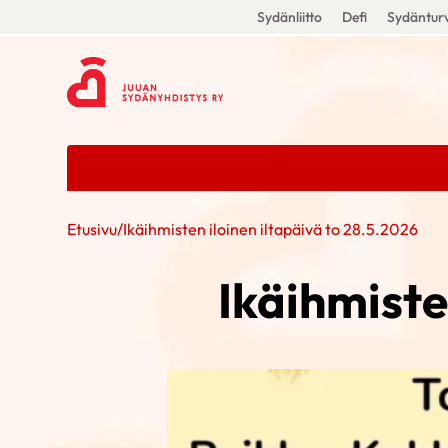
Sydänliitto
Defi
Sydänturv
Etusivu
/
Ikäihmisten iloinen iltapäivä to 28.5.2026
Ikäihmiste