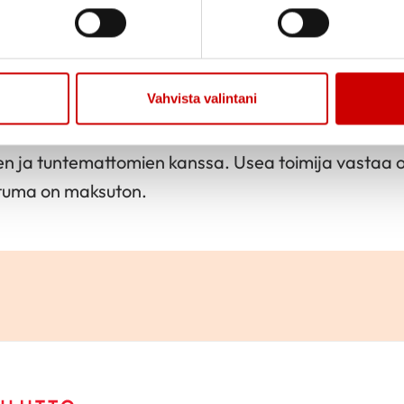
Jaa sivu
Jaa Whatsapp
Jaa Fa
Y TULIKIVIAREENALLE! Kokkokalliolla tapahtuu j
Vahvista valintani
eenalla).
ikäihmisille ja muillekin klo 12 – 14. Tule reippaile
jen ja tuntemattomien kanssa. Usea toimija vastaa 
htuma on maksuton.