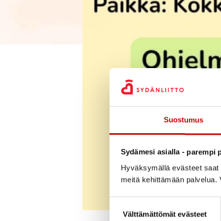
Suostumus
Sydämesi asialla - parempi p
Hyväksymällä evästeet saat s
meitä kehittämään palvelua. V
Suostumuksen valinta
Välttämättömät evästeet