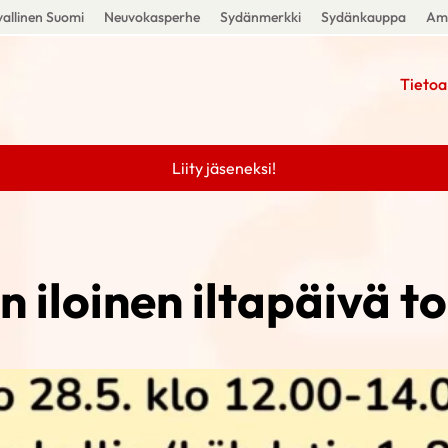
allinen Suomi
Neuvokasperhe
Sydänmerkki
Sydänkauppa
Amm
Tietoa
Liity jäseneksi!
n iloinen iltapäivä t