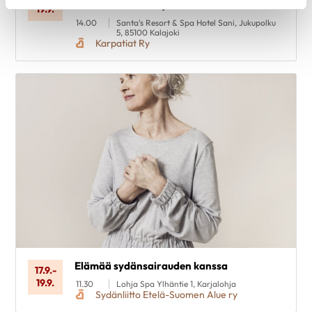
tunne itsesi - voi hyvin
19.9.
14.00
Santa's Resort & Spa Hotel Sani, Jukupolku
5, 85100 Kalajoki
Karpatiat Ry
Elämää sydänsairauden kanssa
17.9.
-
19.9.
11.30
Lohja Spa Ylhäntie 1, Karjalohja
Sydänliitto Etelä-Suomen Alue ry