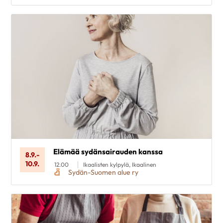
Elämää sydänsairauden kanssa
8.9.
-
10.9.
12.00
Ikaalisten kylpylä, Ikaalinen
Sydän-Suomen alue ry