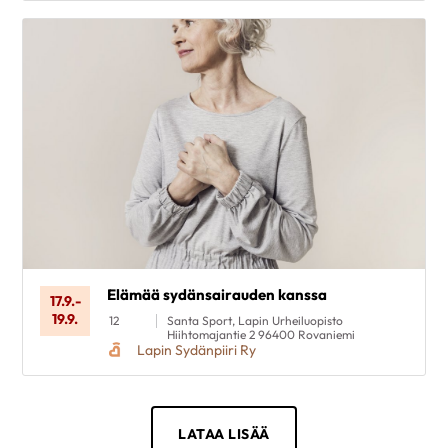
Elämää sydänsairauden kanssa
17.9.
-
19.9.
12
Santa Sport, Lapin Urheiluopisto
Hiihtomajantie 2 96400 Rovaniemi
Lapin Sydänpiiri Ry
LATAA LISÄÄ