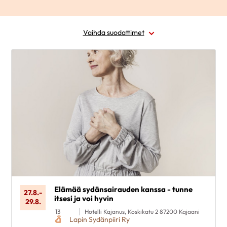
Vaihda suodattimet
Alue
Ajankohta
Sairausryhmä
Kohderyhmä
Poista valinnat
Elämää sydänsairauden kanssa - tunne
27.8.
-
itsesi ja voi hyvin
29.8.
13
Hotelli Kajanus, Koskikatu 2 87200 Kajaani
Lapin Sydänpiiri Ry