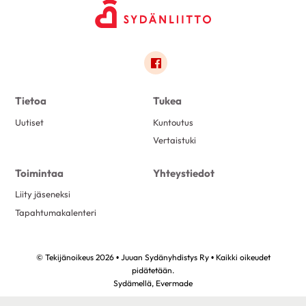
Link to facebook
Tietoa
Tukea
Uutiset
Kuntoutus
Vertaistuki
Toimintaa
Yhteystiedot
Liity jäseneksi
Tapahtumakalenteri
© Tekijänoikeus 2026 • Juuan Sydänyhdistys Ry • Kaikki oikeudet
pidätetään.
Sydämellä,
Evermade