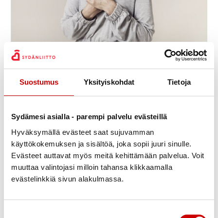
Sydänkurssi vähävaraisille
9.9.
-
11.9.
11:30
Meri-Karinan hyvinvointikeskus
Suostumus
Yksityiskohdat
Tietoja
Seiskarinkatu 35, 20900 TURKU
Suomen Sydänliitto ry
Sydämesi asialla - parempi palvelu evästeillä
Hyväksymällä evästeet saat sujuvamman
käyttökokemuksen ja sisältöä, joka sopii juuri sinulle.
Evästeet auttavat myös meitä kehittämään palvelua. Voit
muuttaa valintojasi milloin tahansa klikkaamalla
evästelinkkiä sivun alakulmassa.
Suostumuksen valinta