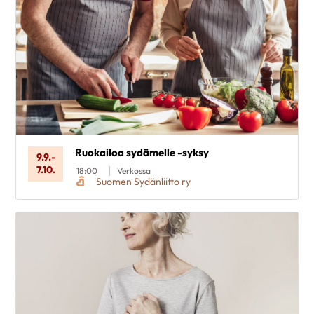
Ruokailoa sydämelle -syksy
9.9.
-
7.10.
18:00
Verkossa
Suomen Sydänliitto ry