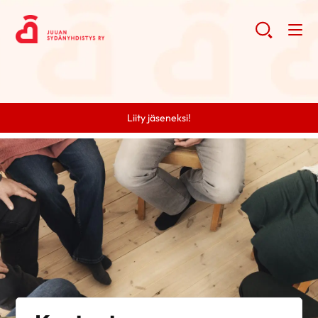
Liity jäseneksi!