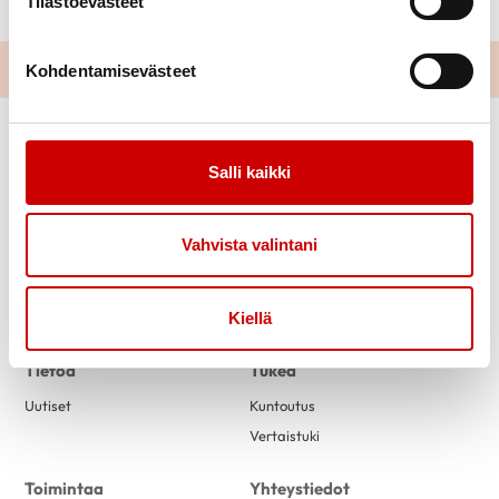
Tilastoevästeet
Kohdentamisevästeet
Salli kaikki
Vahvista valintani
Link to facebook
Kiellä
Tietoa
Tukea
Uutiset
Kuntoutus
Vertaistuki
Toimintaa
Yhteystiedot