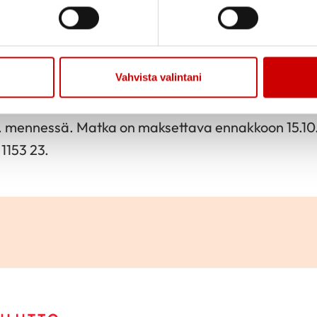
Jaa sivu
Jaa Whatsapp
Jaa Fa
sen kylpylämatka tehdään yhdessä Samimatkojen k
Vahvista valintani
otellivaihtoehdot: Viiking Spa, Tervise Paradiis ja 
puen paikasta ja palveluista. Lisätietoja Matilta 04
10. mennessä. Matka on maksettava ennakkoon 15.
 1153 23.