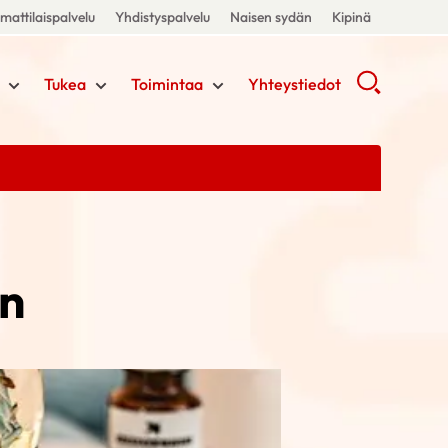
attilaispalvelu
Yhdistyspalvelu
Naisen sydän
Kipinä
Tukea
Toimintaa
Yhteystiedot
yn