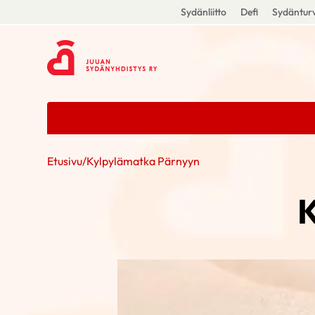
Sydänliitto
Defi
Sydänturv
Etusivu
/
Kylpylämatka Pärnyyn
K