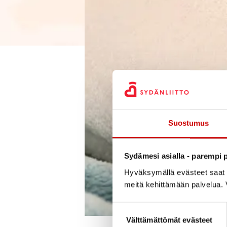
Suostumus
Sydämesi asialla - parempi p
Hyväksymällä evästeet saat s
meitä kehittämään palvelua. V
Suostumuksen valinta
Välttämättömät evästeet