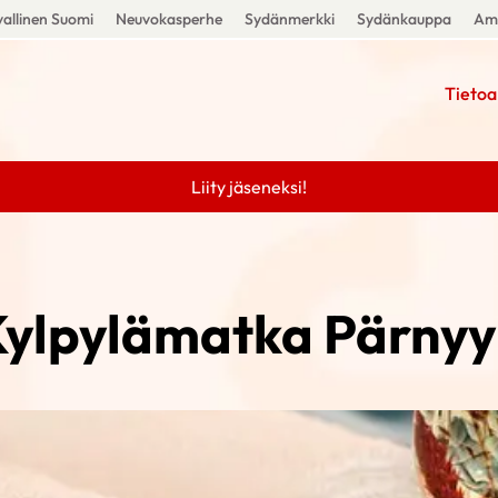
allinen Suomi
Neuvokasperhe
Sydänmerkki
Sydänkauppa
Amm
Tietoa
Liity jäseneksi!
ylpylämatka Pärny