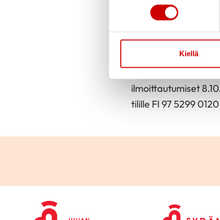
Julkaistu 26.8.2023
Juuan Sydänyhdistyk
Kiellä
17.11.2023 Pärnyyn. H
547-613 €/henk. riip
ilmoittautumiset 8.
tilille FI 97 5299 0120