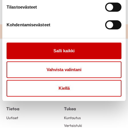
Järjestäjinä Juuan Sydänyhdistys, Juuan Urheilijat ja
Tilastoevästeet
Eläkkeensaajat
Kohdentamisevästeet
Salli kaikki
Vahvista valintani
Kiellä
Link to facebook
Tietoa
Tukea
Uutiset
Kuntoutus
Vertaistuki