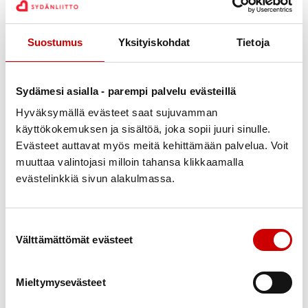
Suostumus
Yksityiskohdat
Tietoja
Julkaistu 28.4.2022
Jaa Whatsapp
Jaa Facebook
Jaa Twitter
Jaa Linkedin
Jaa Email
Jaa Print
Sydämesi asialla - parempi palvelu evästeillä
Hyväksymällä evästeet saat sujuvamman
Raesärkän luonnonsuojelualuelle Nurmekseen
käyttökokemuksen ja sisältöä, joka sopii juuri sinulle.
lähdetään Tokmannin pihasta ma klo 9.00. Retkellä
Evästeet auttavat myös meitä kehittämään palvelua. Voit
muuttaa valintojasi milloin tahansa klikkaamalla
keitellään ja nautitaan nuotiolla pullakahvit sekä
evästelinkkiä sivun alakulmassa.
paistellaan makkarat. Tutustumme harjumaisemaan
ja kirkkaisiin lampiin.
Suostumuksen valinta
Kyydin järjestämiseksi ilmoittautumiset 31.5.2022
Välttämättömät evästeet
mennessä Armille p. 044 935 0137. Hinta 10 euroa.
Lisätietoja alueesta
Mieltymysevästeet
https://www.luontoon.fi/raesarkat/