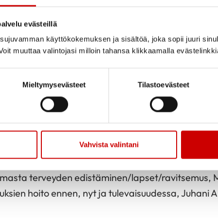
alvelu evästeillä
Jaa sivu
Jaa Whatsapp
Jaa Fa
ujuvamman käyttökokemuksen ja sisältöä, joka sopii juuri sinul
oit muuttaa valintojasi milloin tahansa klikkaamalla evästelinkk
ssa etänä juhlaseminaarin. Kahvitarjoilu. Tervetul
15.30
Mieltymysevästeet
Tilastoevästeet
la Risikko
 Sydänliitto – ennen, nyt ja tulevaisuudessa, Marjaa
set, Matti Uusitupa ja Marjaana Lahti-Koski
Vahvista valintani
en saajien kukitus x 4
emasta terveyden edistäminen/lapset/ravitsemus, Ma
uksien hoito ennen, nyt ja tulevaisuudessa, Juhani A