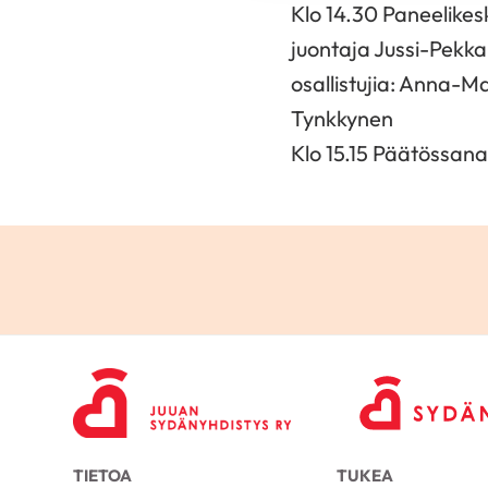
Klo 14.30 Paneelike
juontaja Jussi-Pekk
osallistujia: Anna-M
Tynkkynen
Klo 15.15 Päätössana
TIETOA
TUKEA