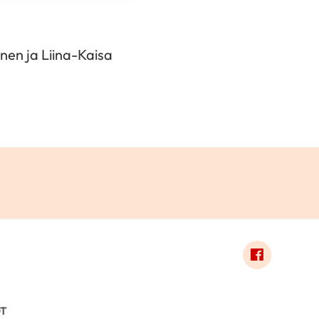
nen ja Liina-Kaisa
Link to f
OT