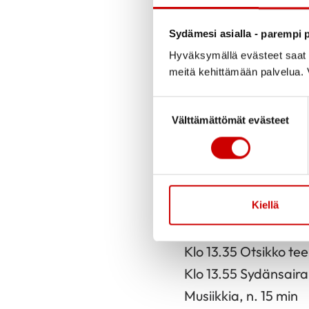
Sydämesi asialla - parempi p
Julkaistu 15.9.2025
Hyväksymällä evästeet saat s
meitä kehittämään palvelua. V
Katsomme Ellinkulma
Suostumuksen valinta
pe 3.10.2025 klo 13-
Välttämättömät evästeet
Ohjelma:
Klo 13.00 Avaus, Pau
Klo 13.10 70-vuotias
Klo 13.25 Palkitsemi
Kiellä
Juhlavuoden apurahoj
Klo 13.35 Otsikko te
Klo 13.55 Sydänsaira
Musiikkia, n. 15 min