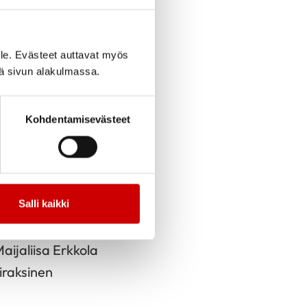
cebook
Jaa Twitter
Jaa Linkedin
Jaa Email
Jaa Print
le. Evästeet auttavat myös
iä sivun alakulmassa.
oa
Kohdentamisevästeet
na Lahti-Koski
Salli kaikki
ijaliisa Erkkola
iraksinen