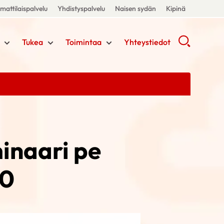
attilaispalvelu
Yhdistyspalvelu
Naisen sydän
Kipinä
Tukea
Toimintaa
Yhteystiedot
minaari pe
30