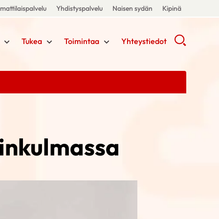
attilaispalvelu
Yhdistyspalvelu
Naisen sydän
Kipinä
Tukea
Toimintaa
Yhteystiedot
linkulmassa