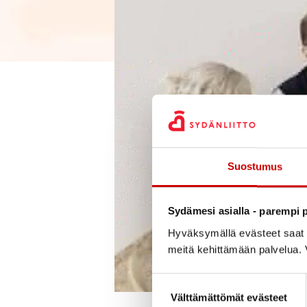
Suostumus
Sydämesi asialla - parempi p
Hyväksymällä evästeet saat s
meitä kehittämään palvelua. V
Suostumuksen valinta
Välttämättömät evästeet