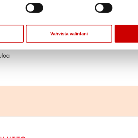
Jaa sivu
Jaa Whatsapp
Jaa Fa
 ry:n syyskokous
Vahvista valintani
nkulmassa, Väyryläntie 1
et asiat.
uloa