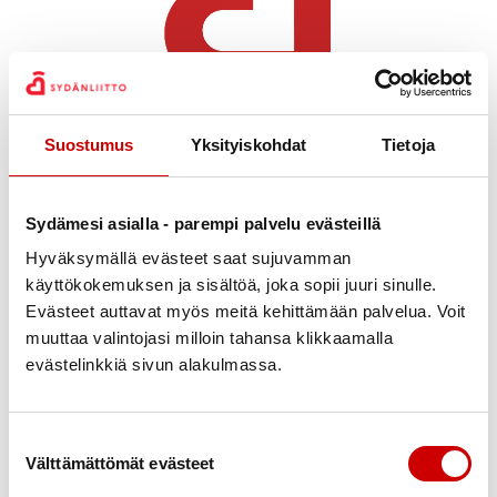
Julkaistu 21.2.2023
Jaa Whatsapp
Jaa Facebook
Jaa Twitter
Jaa Linkedin
Jaa Email
Jaa Print
Suostumus
Yksityiskohdat
Tietoja
Sydämesi asialla - parempi palvelu evästeillä
Hyväksymällä evästeet saat sujuvamman
käyttökokemuksen ja sisältöä, joka sopii juuri sinulle.
Evästeet auttavat myös meitä kehittämään palvelua. Voit
muuttaa valintojasi milloin tahansa klikkaamalla
evästelinkkiä sivun alakulmassa.
Suostumuksen valinta
Välttämättömät evästeet