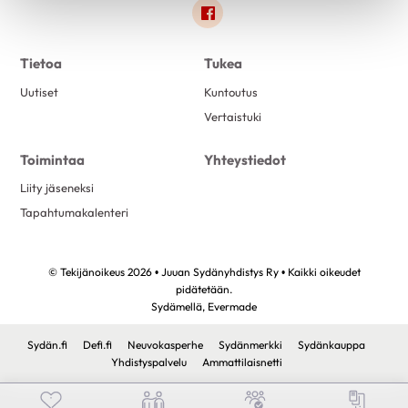
Link to facebook
Tietoa
Tukea
Uutiset
Kuntoutus
Vertaistuki
Toimintaa
Yhteystiedot
Liity jäseneksi
Tapahtumakalenteri
© Tekijänoikeus 2026 • Juuan Sydänyhdistys Ry • Kaikki oikeudet
pidätetään.
Sydämellä,
Evermade
Sydän.fi
Defi.fi
Neuvokasperhe
Sydänmerkki
Sydänkauppa
Yhdistyspalvelu
Ammattilaisnetti