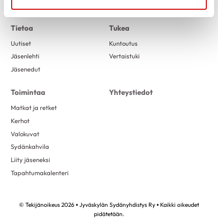
Link to facebook
Link to twitter
Link to instagram
Link to youtube
kesäkuu 2023
6
Tietoa
Tukea
toukokuu 2023
9
Uutiset
Kuntoutus
huhtikuu 2023
3
Jäsenlehti
Vertaistuki
maaliskuu 2023
6
Jäsenedut
helmikuu 2023
2
tammikuu 2023
2
Toimintaa
Yhteystiedot
joulukuu 2022
3
Matkat ja retket
marraskuu 2022
2
Kerhot
Valokuvat
lokakuu 2022
1
Sydänkahvila
syyskuu 2022
3
Liity jäseneksi
elokuu 2022
5
Tapahtumakalenteri
kesäkuu 2022
4
toukokuu 2022
3
© Tekijänoikeus 2026 • Jyväskylän Sydänyhdistys Ry • Kaikki oikeudet
huhtikuu 2022
2
pidätetään.