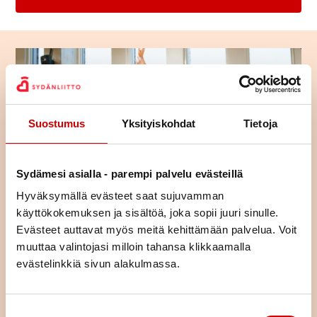
Suostumus
Yksityiskohdat
Tietoja
Sydämesi asialla - parempi palvelu evästeillä
Hyväksymällä evästeet saat sujuvamman
käyttökokemuksen ja sisältöä, joka sopii juuri sinulle.
Evästeet auttavat myös meitä kehittämään palvelua. Voit
Tutustu toimintaan alueellamme
muuttaa valintojasi milloin tahansa klikkaamalla
evästelinkkiä sivun alakulmassa.
Tutustu yhdistyksemme toimintaan ja lähde mukaan
osallistumaan tai vaikka järjestämään toimintaa – ihan miten
vain itse haluat.
Suostumuksen valinta