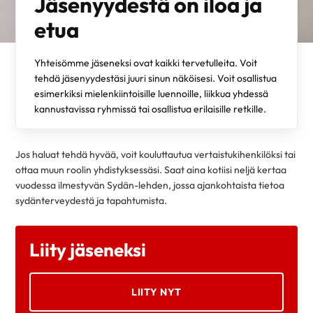
Jäsenyydestä on iloa ja
etua
Yhteisömme jäseneksi ovat kaikki tervetulleita. Voit
tehdä jäsenyydestäsi juuri sinun näköisesi. Voit osallistua
esimerkiksi mielenkiintoisille luennoille, liikkua yhdessä
kannustavissa ryhmissä tai osallistua erilaisille retkille.
Jos haluat tehdä hyvää, voit kouluttautua vertaistukihenkilöksi tai
ottaa muun roolin yhdistyksessäsi. Saat aina kotiisi neljä kertaa
vuodessa ilmestyvän Sydän-lehden, jossa ajankohtaista tietoa
sydänterveydestä ja tapahtumista.
Liity jäseneksi
LIITY NYT