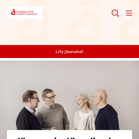
Liity jäseneksi!