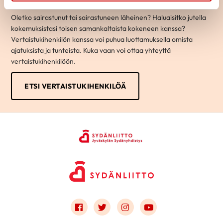
Oletko sairastunut tai sairastuneen läheinen? Haluaisitko jutella
kokemuksistasi toisen samankaltaista kokeneen kanssa?
Vertaistukihenkilön kanssa voi puhua luottamuksella omista
ajatuksista ja tunteista. Kuka vaan voi ottaa yhteyttä
vertaistukihenkilöön.
ETSI VERTAISTUKIHENKILÖÄ
Link to facebook
Link to twitter
Link to instagram
Link to youtube