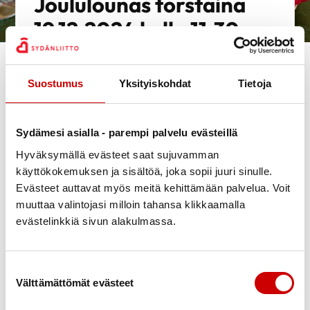
Joululounas torstaina
19.12.2024 kello 11:30 –
14:00
Suostumus
Yksityiskohdat
Tietoja
Joulu tulee tänäkin vuonna. Nautimme perinteisen
joululounaan ravintola Priimuksessa, Taulumäentie 45,
torstaina 19.12.2024 kello 11.30. Seuraavaa linkkiä
Sydämesi asialla - parempi palvelu evästeillä
painamalla näet joululounaan menun.
Hyväksymällä evästeet saat sujuvamman
Menu_2024
käyttökokemuksen ja sisältöä, joka sopii juuri sinulle.
Evästeet auttavat myös meitä kehittämään palvelua. Voit
Joululounaan hinta on 40 euroa. Ilmoittautumiset ja
muuttaa valintojasi milloin tahansa klikkaamalla
maksut 1.12.2024 mennessä Jyväskylän
evästelinkkiä sivun alakulmassa.
Sydänyhdistykseen, puh. 050 501 8882 TAI
sähköpostitse toimisto@jklsydan.fi. Maksut maksetaan
tilille FI71 5290 0220 2695 08, viite
120595
.
Suostumuksen valinta
Kerrothan ilmoittautumisen yhteydessä mahdollisista
Välttämättömät evästeet
ruoka-aineallergioistasi.