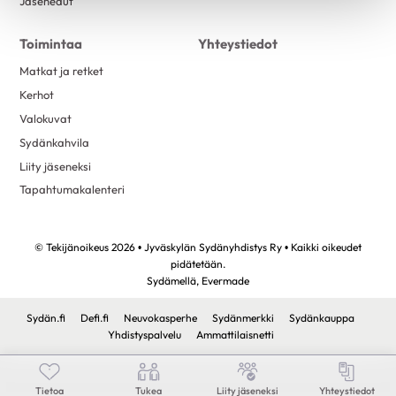
Jäsenedut
Toimintaa
Yhteystiedot
Matkat ja retket
Kerhot
Valokuvat
Sydänkahvila
Liity jäseneksi
Tapahtumakalenteri
© Tekijänoikeus 2026 • Jyväskylän Sydänyhdistys Ry • Kaikki oikeudet
pidätetään.
Sydämellä,
Evermade
Sydän.fi
Defi.fi
Neuvokasperhe
Sydänmerkki
Sydänkauppa
Yhdistyspalvelu
Ammattilaisnetti
Tietoa
Tukea
Liity jäseneksi
Yhteystiedot