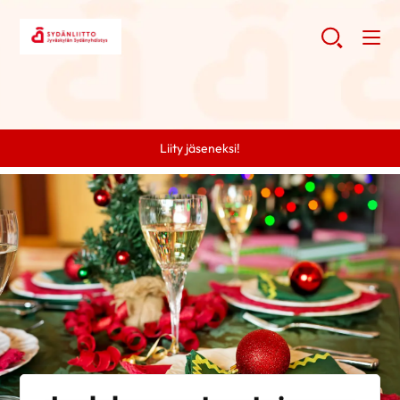
Liity jäseneksi!