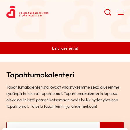
Liity jäseneksi!
Tapahtumakalenteri
Tapahtumakalenterista löydät yhdistyksemme sekä alueemme
sydänpiirin tulevat tapahtumat. Tapahtumakalenterin lopussa
olevasta linkistä pääset katsomaan myös kaikki sydänyhteisön
tapahtumat. Tutustu tapahtumiin ja lähde mukaan!
Hae