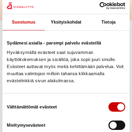
Suostumus
Yksityiskohdat
Tietoja
Vaihda suodattimet
Sydämesi asialla - parempi palvelu evästeillä
Laji
Hyväksymällä evästeet saat sujuvamman
käyttökokemuksen ja sisältöä, joka sopii juuri sinulle.
Ajankohta
Evästeet auttavat myös meitä kehittämään palvelua. Voit
muuttaa valintojasi milloin tahansa klikkaamalla
evästelinkkiä sivun alakulmassa.
Paikkakunta
Alue
Suostumuksen valinta
Välttämättömät evästeet
Poista valinnat
Sydänneuvola
12
Mieltymysevästeet
8.00
Antinkatu 9b 26, 28100 Pori
elo