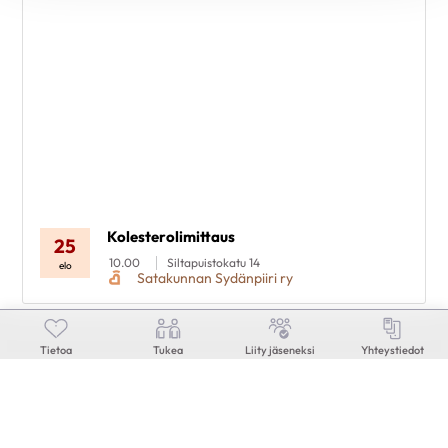
Kolesterolimittaus
25
10.00
Siltapuistokatu 14
elo
Satakunnan Sydänpiiri ry
Tietoa
Tukea
Liity jäseneksi
Yhteystiedot