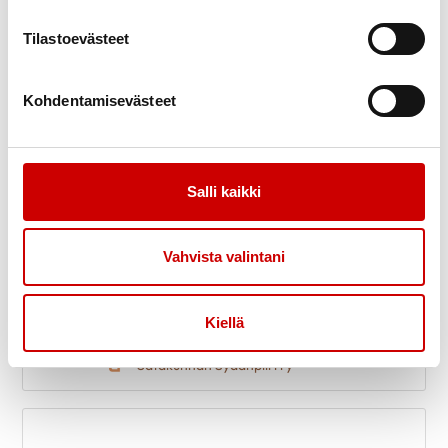
Satakunnan Sydänpiiri ry
Tilastoevästeet
Kohdentamisevästeet
Salli kaikki
Vahvista valintani
Kiellä
Sydänneuvola
19
8.00
Antinkatu 9b 26, 28100 Pori
elo
Satakunnan Sydänpiiri ry