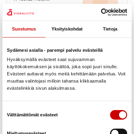
KESKUSTELEN AIHEISTA
Pallolaajennus
|
Sepelvaltimotauti
Suostumus
Yksityiskohdat
Tietoja
Leila
Sydämesi asialla - parempi palvelu evästeillä
63-vuotias
|
Ulvila
Hyväksymällä evästeet saat sujuvamman
KESKUSTELEN AIHEISTA
käyttökokemuksen ja sisältöä, joka sopii juuri sinulle.
Sydänsiirto
|
Synnynnäinen
Evästeet auttavat myös meitä kehittämään palvelua. Voit
sydänvika
muuttaa valintojasi milloin tahansa klikkaamalla
evästelinkkiä sivun alakulmassa.
Pirjo
Suostumuksen valinta
76-vuotias
|
Pori
Välttämättömät evästeet
KESKUSTELEN AIHEISTA
Eteisvärinä
|
Sepelvaltimotauti
|
Mieltymysevästeet