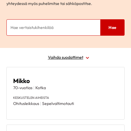
yhteydessä myös puhelimitse tai sähköpostitse.
Hae
Vaihda suodattimet
Aihepiiri
Mikko
70-vuotias
|
Kotka
Ikä
KESKUSTELEN AIHEISTA
Ohitusleikkaus
|
Sepelvaltimotauti
Kaupunki
Kielitaito