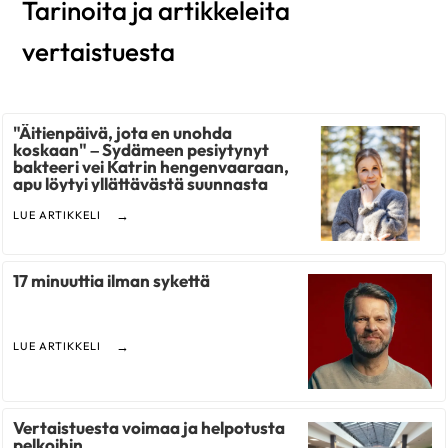
Tarinoita ja artikkeleita
vertaistuesta
"Äitienpäivä, jota en unohda
koskaan" – Sydämeen pesiytynyt
bakteeri vei Katrin hengenvaaraan,
apu löytyi yllättävästä suunnasta‌
LUE ARTIKKELI
17 minuuttia ilman sykettä
LUE ARTIKKELI
Vertaistuesta voimaa ja helpotusta
pelkoihin