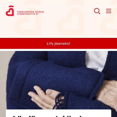
Liity jäseneksi!