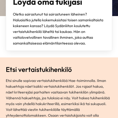
Löydä oma tukijasi
Oletko sairastunut tai sairastuneen läheinen?
Haluaisitko jutella kokemuksistasi toisen samankaltaista
kokeneen kanssa? Löydä Sydänliiton koulutettu
vertaistukihenkilö läheltä tai kaukaa. Hän on
vaitiolovelvollinen tavallinen ihminen, joka auttaa
samankaltaisessa elämäntilanteessa olevaa.
Etsi vertaistukihenkilö
Etsi sinulle sopivaa vertaistukihenkilöä Hae-toiminnolla. Ilman
hakuehtoja näet kaikki vertaistukihenkilöt. Jos rajaat hakua,
näet kriteerejäsi parhaiten vastaavan tukihenkilön ylimpänä.
Vähennä hakuehtoja, jos tuloksia ei näy. Voit hakea tukihenkilöä
myös vain yhdellä hakukriteerillä, esimerkiksi ikä tai sukupuoli.
Voit lähettää viestin tukihenkilölle täyttämällä
yhteydenottolomakkeen. Osaan vertaistukijoista voit olla