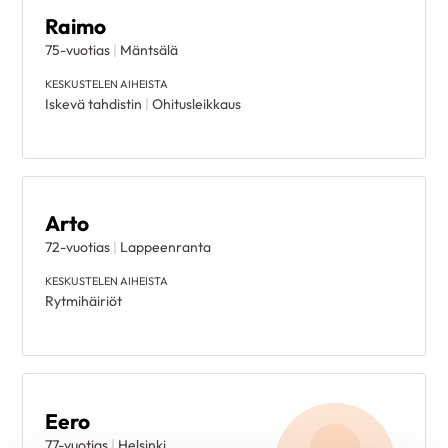
Raimo
75-vuotias
|
Mäntsälä
Poista valinnat
KESKUSTELEN AIHEISTA
Iskevä tahdistin
|
Ohitusleikkaus
Arto
72-vuotias
|
Lappeenranta
KESKUSTELEN AIHEISTA
Rytmihäiriöt
Eero
77-vuotias
|
Helsinki