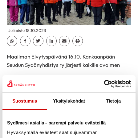
Julkaistu 18.10.2023
Jaa Whatsapp
Jaa Facebook
Jaa Twitter
Jaa Linkedin
Jaa Email
Jaa Print
Maailman Elvytyspäivänä 16.10. Kankaanpään
Seudun Sydänyhdistys ry järjesti kaikille avoimen
Defi- kävelyn Kankaanpäässä. Syksyinen sää suosi ja
22 kiinnostunutta osallistui
tunnin ajan kestävälle reitille. Pirjo Sundman vastasi
Suostumus
Yksityiskohdat
Tietoja
reitin suunnittelusta, reitin varrelta löytyi 12 iskuria.
Muutamia iskureita käytiin katsomassa lähemmin, ja
Sydämesi asialla - parempi palvelu evästeillä
todettiin, että ne voivat olla eri näköisiä ja muotoisia.
Hyväksymällä evästeet saat sujuvamman