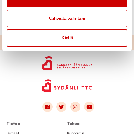
tiloissa.
Kuvat otti: Pirjo Kerola
Vahvista valintani
Kiellä
Link to facebook
Link to twitter
Link to instagram
Link to youtube
Tietoa
Tukea
Uutiset
Kuntoutus