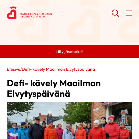
Liity jäseneksi!
Etusivu
/
Defi- kävely Maailman Elvytyspäivänä
Defi- kävely Maailman
Elvytyspäivänä