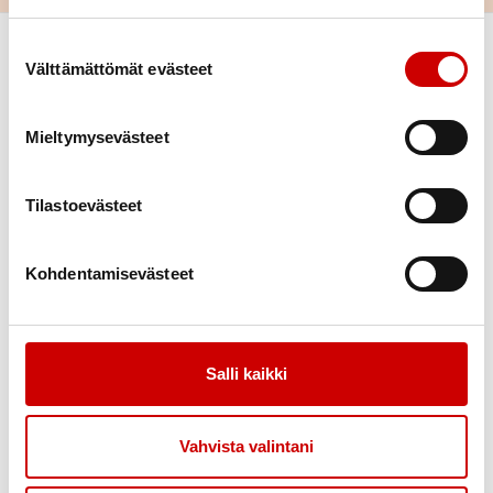
Suostumuksen valinta
Välttämättömät evästeet
Mieltymysevästeet
Tilastoevästeet
Link to facebook
Link to twitter
Link to instagram
Link to youtube
Kohdentamisevästeet
Tietoa
Tukea
Uutiset
Kuntoutus
Vertaistuki
Salli kaikki
Toimintaa
Yhteystiedot
Liity jäseneksi
Vahvista valintani
Tapahtumakalenteri