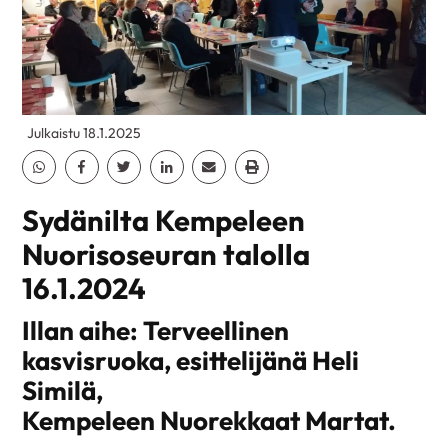
Julkaistu 18.1.2025
Jaa Whatsapp
Jaa Facebook
Jaa Twitter
Jaa Linkedin
Jaa Email
Jaa Print
Sydänilta Kempeleen
Nuorisoseuran talolla
16.1.2024
Illan aihe: Terveellinen
kasvisruoka, esittelijänä Heli
Similä,
Kempeleen Nuorekkaat Martat.