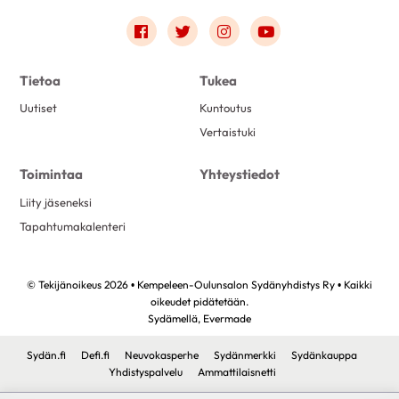
Link to facebook
Link to twitter
Link to instagram
Link to youtube
Tietoa
Tukea
Uutiset
Kuntoutus
Vertaistuki
Toimintaa
Yhteystiedot
Liity jäseneksi
Tapahtumakalenteri
© Tekijänoikeus 2026 • Kempeleen-Oulunsalon Sydänyhdistys Ry • Kaikki
oikeudet pidätetään.
Sydämellä,
Evermade
Sydän.fi
Defi.fi
Neuvokasperhe
Sydänmerkki
Sydänkauppa
Yhdistyspalvelu
Ammattilaisnetti