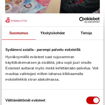
Esitys oli mielenkiintoinen ja kattava ja
Suostumus
Yksityiskohdat
Tietoja
siinä käsiteltiin myös muita terveyden
kannalta hyödyllisiin ruokavalintoihin
liittyviä asioita.
Sydämesi asialla - parempi palvelu evästeillä
Hyväksymällä evästeet saat sujuvamman
käyttökokemuksen ja sisältöä, joka sopii juuri sinulle.
Evästeet auttavat myös meitä kehittämään palvelua. Voit
muuttaa valintojasi milloin tahansa klikkaamalla
evästelinkkiä sivun alakulmassa.
Suostumuksen valinta
Välttämättömät evästeet