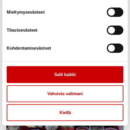
Mieltymysevästeet
Tilastoevästeet
Kohdentamisevästeet
Osallistujille jaettiin myös tällainen
ohjevihko kotiin vietäväksi.
Salli kaikki
Vahvista valintani
Kiellä