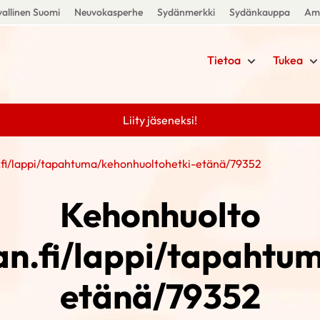
allinen Suomi
Neuvokasperhe
Sydänmerkki
Sydänkauppa
Amm
Tietoa
Tukea
Liity jäseneksi!
n.fi/lappi/tapahtuma/kehonhuoltohetki-etänä/79352
Kehonhuolto
dan.fi/lappi/tapahtu
etänä/79352