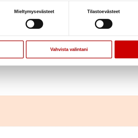
Mieltymysevästeet
Tilastoevästeet
Jaa sivu
Jaa Whatsapp
Jaa Fa
Vahvista valintani
ppi/tapahtuma/kehonhuoltohetki-etänä/79352