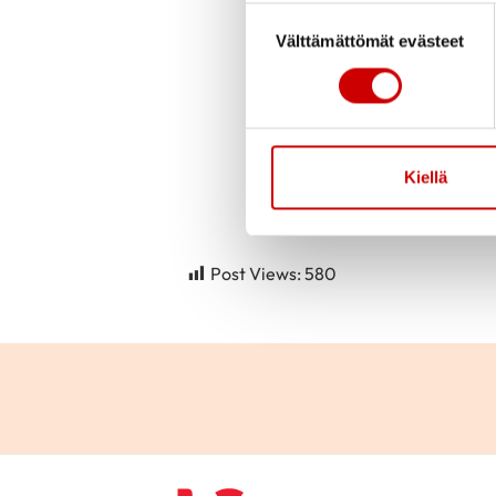
Suostumuksen valinta
Välttämättömät evästeet
Julkaistu 9.4.2024
Kiellä
https://sydan.fi/la
Post Views:
580