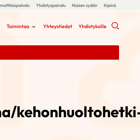
attilaispalvelu
Yhdistyspalvelu
Naisen sydän
Kipinä
Toimintaa
Yhteystiedot
Yhdistyksille
ma/kehonhuoltohetki