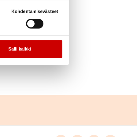
Kohdentamisevästeet
cebook
Jaa Twitter
Jaa Linkedin
Jaa Email
Jaa Print
Salli kaikki