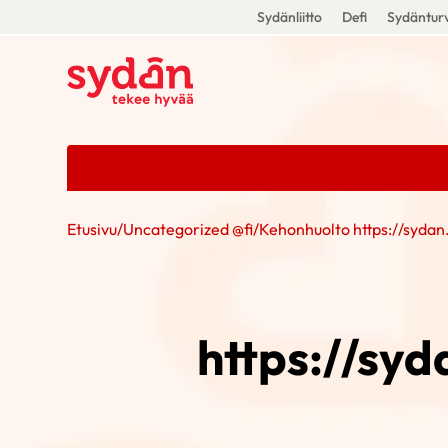
Sydänliitto
Defi
Sydänturv
Etusivu
/
Uncategorized @fi
/
Kehonhuolto https://syda
https://sy